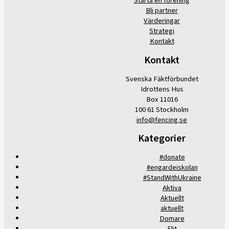
Starta en förening
Bli partner
Värderingar
Strategi
Kontakt
Kontakt
Svenska Fäktförbundet
Idrottens Hus
Box 11016
100 61 Stockholm
info@fencing.se
Kategorier
#donate
#engardeiskolan
#StandWithUkraine
Aktiva
Aktuellt
aktuellt
Domare
Elit