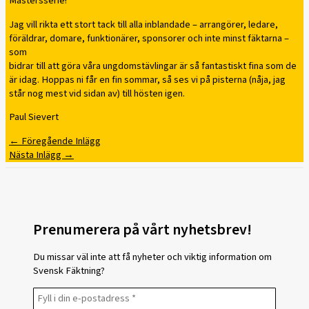
Mastersserie!
Jag vill rikta ett stort tack till alla inblandade – arrangörer, ledare,
föräldrar, domare, funktionärer, sponsorer och inte minst fäktarna –
som
bidrar till att göra våra ungdomstävlingar är så fantastiskt fina som de
är idag. Hoppas ni får en fin sommar, så ses vi på pisterna (nåja, jag
står nog mest vid sidan av) till hösten igen.
Paul Sievert
←
Föregående Inlägg
Nästa Inlägg
→
Prenumerera på vårt nyhetsbrev!
Du missar väl inte att få nyheter och viktig information om
Svensk Fäktning?