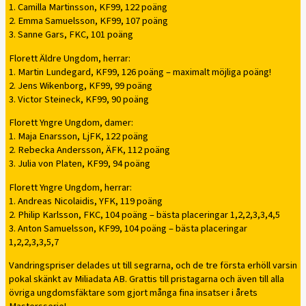
1. Camilla Martinsson, KF99, 122 poäng
2. Emma Samuelsson, KF99, 107 poäng
3. Sanne Gars, FKC, 101 poäng
Florett Äldre Ungdom, herrar:
1. Martin Lundegard, KF99, 126 poäng – maximalt möjliga poäng!
2. Jens Wikenborg, KF99, 99 poäng
3. Victor Steineck, KF99, 90 poäng
Florett Yngre Ungdom, damer:
1. Maja Enarsson, LjFK, 122 poäng
2. Rebecka Andersson, ÄFK, 112 poäng
3. Julia von Platen, KF99, 94 poäng
Florett Yngre Ungdom, herrar:
1. Andreas Nicolaidis, YFK, 119 poäng
2. Philip Karlsson, FKC, 104 poäng – bästa placeringar 1,2,2,3,3,4,5
3. Anton Samuelsson, KF99, 104 poäng – bästa placeringar
1,2,2,3,3,5,7
Vandringspriser delades ut till segrarna, och de tre första erhöll varsin
pokal skänkt av Miliadata AB. Grattis till pristagarna och även till alla
övriga ungdomsfäktare som gjort många fina insatser i årets