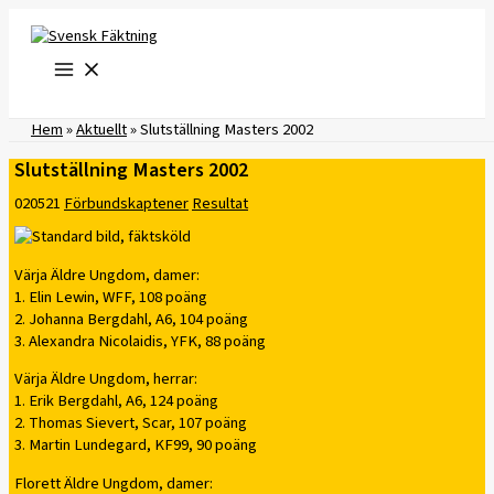
Hoppa
till
innehåll
Hem
»
Aktuellt
»
Slutställning Masters 2002
Slutställning Masters 2002
020521
Förbundskaptener
Resultat
Värja Äldre Ungdom, damer:
1. Elin Lewin, WFF, 108 poäng
2. Johanna Bergdahl, A6, 104 poäng
3. Alexandra Nicolaidis, YFK, 88 poäng
Värja Äldre Ungdom, herrar:
1. Erik Bergdahl, A6, 124 poäng
2. Thomas Sievert, Scar, 107 poäng
3. Martin Lundegard, KF99, 90 poäng
Florett Äldre Ungdom, damer: