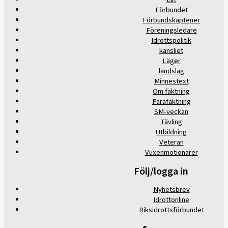
Förbundet
Förbundskaptener
Föreningsledare
Idrottspolitik
kansliet
Läger
landslag
Minnestext
Om fäktning
Parafäktning
SM-veckan
Tävling
Utbildning
Veteran
Vuxenmotionärer
Följ/logga in
Nyhetsbrev
Idrottonline
Riksidrottsförbundet