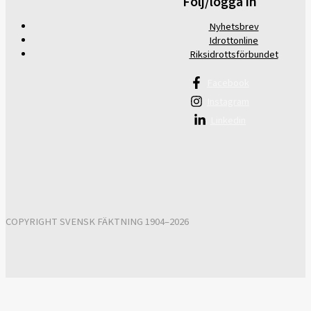
Följ/logga in
Nyhetsbrev
Idrottonline
Riksidrottsförbundet
Facebook
Instagram
Linkedin
COPYRIGHT SVENSK FÄKTNING 1904–2026