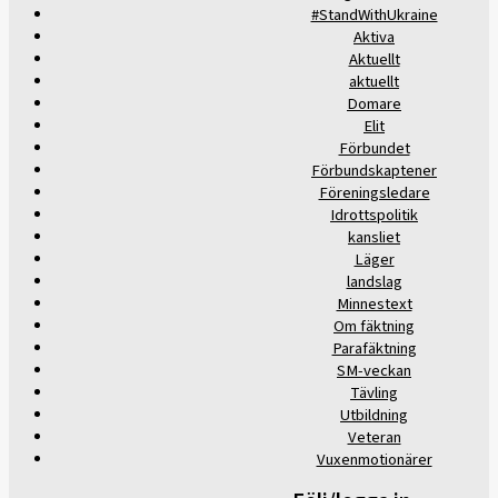
#StandWithUkraine
Aktiva
Aktuellt
aktuellt
Domare
Elit
Förbundet
Förbundskaptener
Föreningsledare
Idrottspolitik
kansliet
Läger
landslag
Minnestext
Om fäktning
Parafäktning
SM-veckan
Tävling
Utbildning
Veteran
Vuxenmotionärer