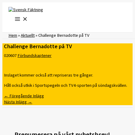
Hoppa
till
innehåll
Hem
»
Aktuellt
»
Challenge Bernadotte på TV
Challenge Bernadotte på TV
020607
Förbundskaptener
Inslaget kommer också att repriseras tre gånger.
Håll också utkik i Sportspegeln och TV4-sporten på söndagskvällen.
←
Föregående Inlägg
Nästa Inlägg
→
Prenumerera på vårt nyhetsbrev!