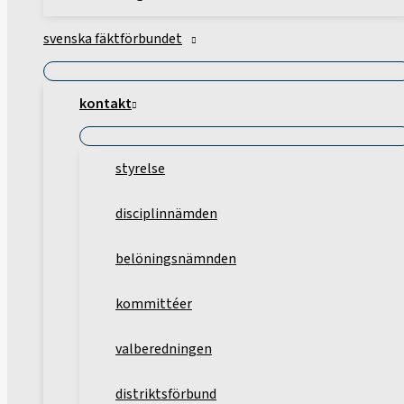
svenska fäktförbundet
kontakt
styrelse
disciplinnämden
belöningsnämnden
kommittéer
valberedningen
distriktsförbund