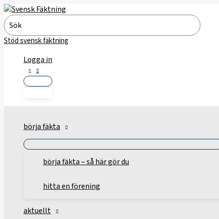
Hoppa
till
Search
innehåll
for:
Stöd svensk fäktning
Logga in
börja fäkta
börja fäkta – så här gör du
hitta en förening
aktuellt