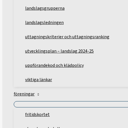
landslagsgrupperna
landslagsledningen
uttagningskriterier och uttagningsranking
utvecklingsplan – landslag 2024-25
uppförandekod och klädpolicy
viktiga länkar
föreningar
fritidskortet