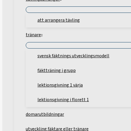
att arrangera tävling
tränare
svensk fäktnings utvecklingsmodell
fäktträning i grupp
lektionsgivning 1 värja
lektionsgivning i florett 1
domarutbildningar
utveckling fäktare eller tränare