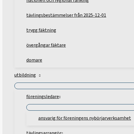
nationell och regional ranking
tävlingsbestämmelser från 2025-12-01
trygg fäktning
övergångar fäktare
domare
utbildning
föreningsledare
ansvarig för föreningens nybörjarverksamhet
tävlingsarrangör