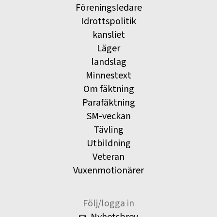
Föreningsledare
Idrottspolitik
kansliet
Läger
landslag
Minnestext
Om fäktning
Parafäktning
SM-veckan
Tävling
Utbildning
Veteran
Vuxenmotionärer
Följ/logga in
Nyhetsbrev