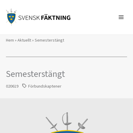
Hoppa
till
innehåll
Hem
»
Aktuellt
»
Semesterstängt
Semesterstängt
020619
Förbundskaptener