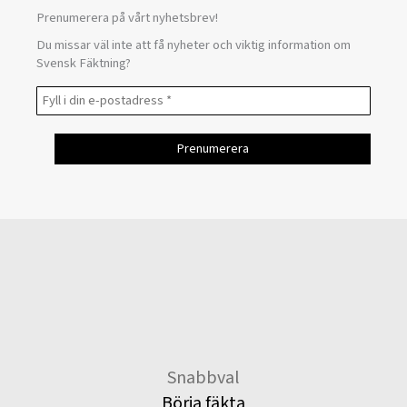
Prenumerera på vårt nyhetsbrev!
Du missar väl inte att få nyheter och viktig information om
Svensk Fäktning?
Snabbval
Börja fäkta