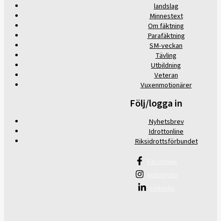
landslag
Minnestext
Om fäktning
Parafäktning
SM-veckan
Tävling
Utbildning
Veteran
Vuxenmotionärer
Följ/logga in
Nyhetsbrev
Idrottonline
Riksidrottsförbundet
Facebook
Instagram
Linkedin