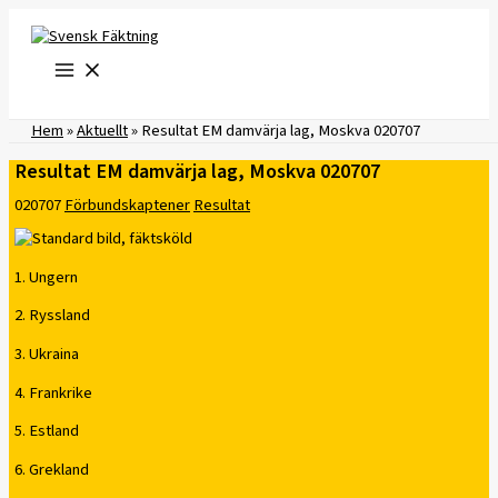
Hoppa
till
innehåll
Hem
»
Aktuellt
»
Resultat EM damvärja lag, Moskva 020707
Resultat EM damvärja lag, Moskva 020707
020707
Förbundskaptener
Resultat
1. Ungern
2. Ryssland
3. Ukraina
4. Frankrike
5. Estland
6. Grekland