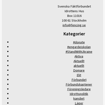
Svenska Fäktförbundet
Idrottens Hus
Box 11016
100 61 Stockholm
info@fencing.se
Kategorier
#donate
#engardeiskolan
#StandWithUkraine
Aktiva
Aktuellt
aktuellt
Domare
Elit
Förbundet
Förbundskaptener
Föreningsledare
Idrottspolitik
kansliet
Läger