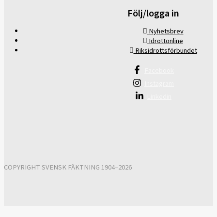
Följ/logga in
Nyhetsbrev
Idrottonline
Riksidrottsförbundet
Facebook
Instagram
Linkedin
COPYRIGHT SVENSK FÄKTNING 1904–2026