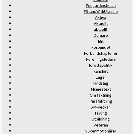
#engardeiskolan
#StandWithUkraine
Aktiva
Aktuellt
aktuellt
Domare
Elit
Förbundet
Förbundskaptener
Föreningsledare
Idrottspolitik
kansliet
Läger
landslag
Minnestext
Om fäktning
Parafäktning
SM-veckan
Tävling
Utbildning
Veteran
Vuxenmotionärer