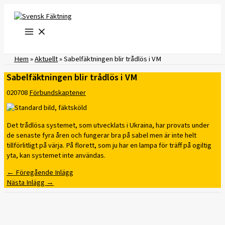
Hoppa
till
innehåll
Hem
»
Aktuellt
»
Sabelfäktningen blir trådlös i VM
Sabelfäktningen blir trådlös i VM
020708
Förbundskaptener
Det trådlösa systemet, som utvecklats i Ukraina, har provats under
de senaste fyra åren och fungerar bra på sabel men är inte helt
tillförlitligt på värja. På florett, som ju har en lampa för träff på ogiltig
yta, kan systemet inte användas.
←
Föregående Inlägg
Nästa Inlägg
→