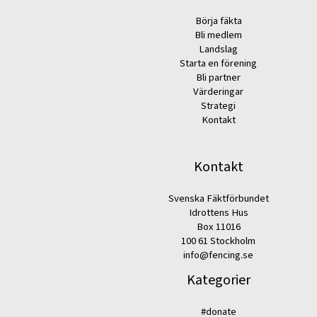
Börja fäkta
Bli medlem
Landslag
Starta en förening
Bli partner
Värderingar
Strategi
Kontakt
Kontakt
Svenska Fäktförbundet
Idrottens Hus
Box 11016
100 61 Stockholm
info@fencing.se
Kategorier
#donate