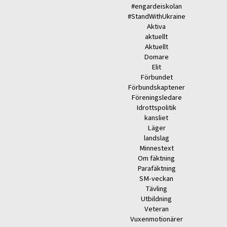
#engardeiskolan
#StandWithUkraine
Aktiva
aktuellt
Aktuellt
Domare
Elit
Förbundet
Förbundskaptener
Föreningsledare
Idrottspolitik
kansliet
Läger
landslag
Minnestext
Om fäktning
Parafäktning
SM-veckan
Tävling
Utbildning
Veteran
Vuxenmotionärer