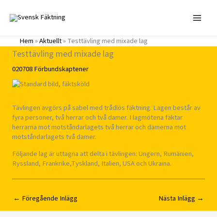
Hoppa
till
innehåll
Hem
»
Aktuellt
»
Testtävling med mixade lag
Testtävling med mixade lag
020708
Förbundskaptener
Tävlingen avgörs på sabel med trådlös fäktning. Lagen består av
fyra personer, två herrar och två damer. I lagmötena fäktar
herrarna mot motståndarlagets två herrar och damerna mot
motståndarlagets två damer.
Följande lag är uttagna att delta i tävlingen: Ungern, Rumänien,
Ryssland, Frankrike,Tyskland, Italien, USA och Ukraina.
←
Föregående Inlägg
Nästa Inlägg
→