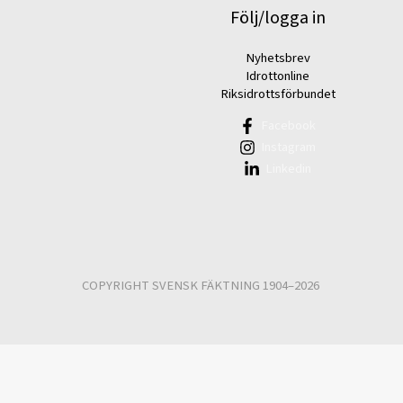
Följ/logga in
Nyhetsbrev
Idrottonline
Riksidrottsförbundet
Facebook
Instagram
Linkedin
COPYRIGHT SVENSK FÄKTNING 1904–2026