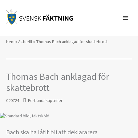
Hoppa
till
innehåll
Hem
»
Aktuellt
»
Thomas Bach anklagad för skattebrott
Thomas Bach anklagad för
skattebrott
020724
Förbundskaptener
Bach ska ha låtit bli att deklararera