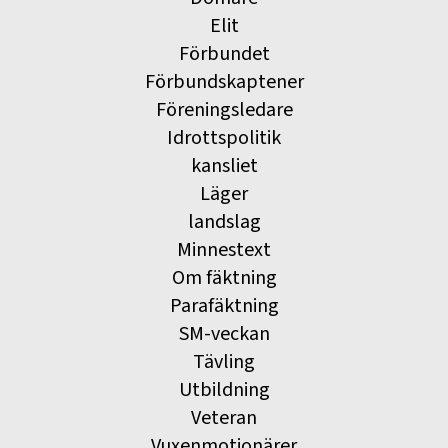
Elit
Förbundet
Förbundskaptener
Föreningsledare
Idrottspolitik
kansliet
Läger
landslag
Minnestext
Om fäktning
Parafäktning
SM-veckan
Tävling
Utbildning
Veteran
Vuxenmotionärer