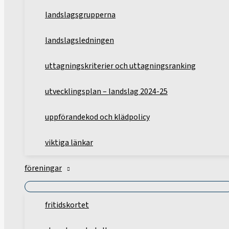
landslagsgrupperna
landslagsledningen
uttagningskriterier och uttagningsranking
utvecklingsplan – landslag 2024-25
uppförandekod och klädpolicy
viktiga länkar
föreningar
fritidskortet