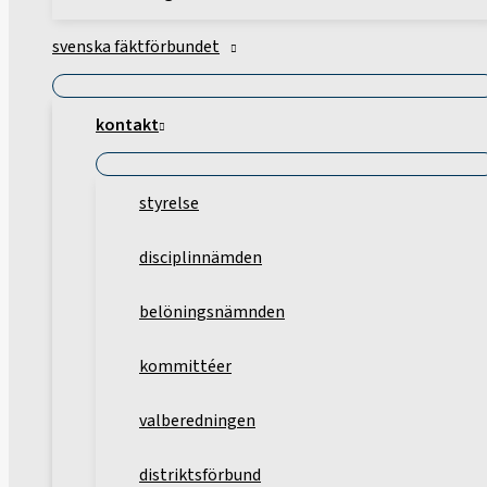
svenska fäktförbundet
kontakt
styrelse
disciplinnämden
belöningsnämnden
kommittéer
valberedningen
distriktsförbund