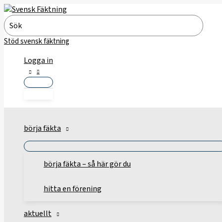
Hoppa
till
Search
innehåll
for:
Stöd svensk fäktning
Logga in
börja fäkta
börja fäkta – så här gör du
hitta en förening
aktuellt