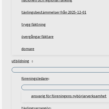
nationell och regional ranking
tävlingsbestämmelser från 2025-12-01
trygg fäktning
övergångar fäktare
domare
utbildning
föreningsledare
ansvarig för föreningens nybörjarverksamhet
tävlingsarrangör