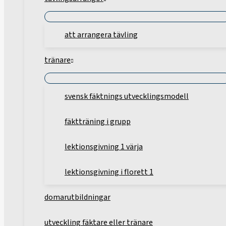
att arrangera tävling
tränare
svensk fäktnings utvecklingsmodell
fäktträning i grupp
lektionsgivning 1 värja
lektionsgivning i florett 1
domarutbildningar
utveckling fäktare eller tränare