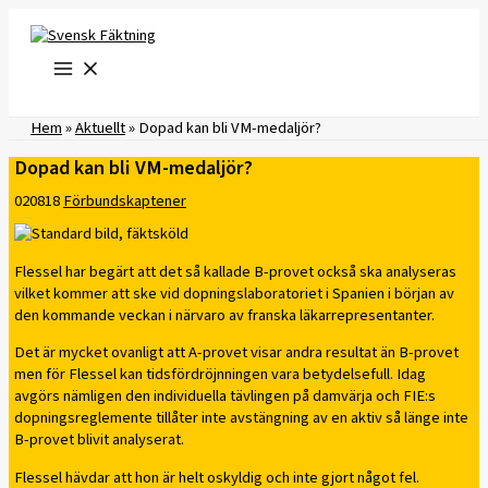
Hoppa
till
innehåll
Hem
»
Aktuellt
»
Dopad kan bli VM-medaljör?
Dopad kan bli VM-medaljör?
020818
Förbundskaptener
Flessel har begärt att det så kallade B-provet också ska analyseras
vilket kommer att ske vid dopningslaboratoriet i Spanien i början av
den kommande veckan i närvaro av franska läkarrepresentanter.
Det är mycket ovanligt att A-provet visar andra resultat än B-provet
men för Flessel kan tidsfördröjnningen vara betydelsefull. Idag
avgörs nämligen den individuella tävlingen på damvärja och FIE:s
dopningsreglemente tillåter inte avstängning av en aktiv så länge inte
B-provet blivit analyserat.
Flessel hävdar att hon är helt oskyldig och inte gjort något fel.