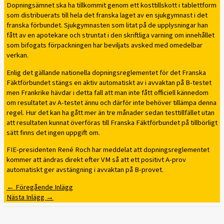
Dopningsämnet ska ha tillkommit genom ett kosttillskott i tablettform
som distribuerats till hela det franska laget av en sjukgymnast i det
franska förbundet. Sjukgymnasten som litat på de upplysningar han
fått av en apotekare och struntat i den skriftliga varning om innehållet
som bifogats förpackningen har beviljats avsked med omedelbar
verkan.
Enlig det gällande nationella dopningsreglementet för det Franska
Fäktförbundet stängs en aktiv automatiskt av i avvaktan på B-testet
men Frankrike hävdar i detta fall att man inte fått officiell kännedom
om resultatet av A-testet ännu och därför inte behöver tillämpa denna
regel. Hur det kan ha gått mer än tre månader sedan testtillfället utan
att resultaten kunnat överföras till Franska Fäktförbundet på tillbörligt
sätt finns det ingen uppgift om.
FIE-presidenten René Roch har meddelat att dopningsreglementet
kommer att ändras direkt efter VM så att ett positivt A-prov
automatiskt ger avstängning i avvaktan på B-provet.
←
Föregående Inlägg
Nästa Inlägg
→