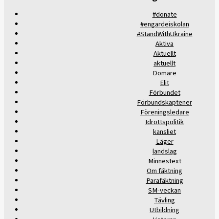
#donate
#engardeiskolan
#StandWithUkraine
Aktiva
Aktuellt
aktuellt
Domare
Elit
Förbundet
Förbundskaptener
Föreningsledare
Idrottspolitik
kansliet
Läger
landslag
Minnestext
Om fäktning
Parafäktning
SM-veckan
Tävling
Utbildning