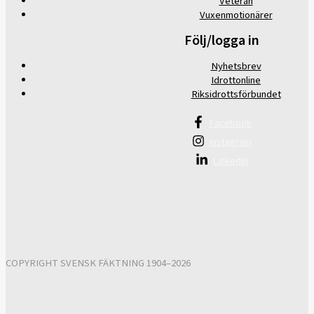
Veteran
Vuxenmotionärer
Följ/logga in
Nyhetsbrev
Idrottonline
Riksidrottsförbundet
Facebook
Instagram
Linkedin
COPYRIGHT SVENSK FÄKTNING 1904–2026