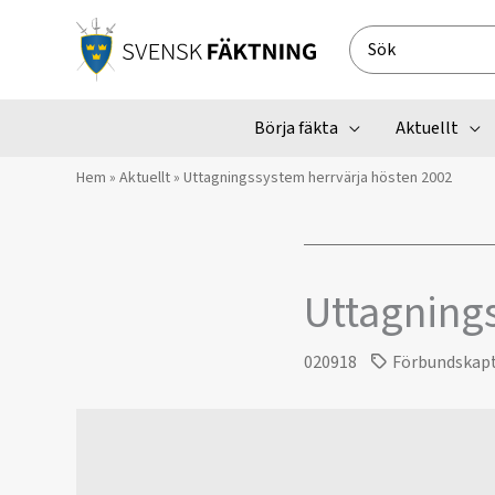
Hoppa
till
Search
innehåll
for:
Börja fäkta
Aktuellt
Hem
»
Aktuellt
»
Uttagningssystem herrvärja hösten 2002
Uttagning
020918
Förbundskap