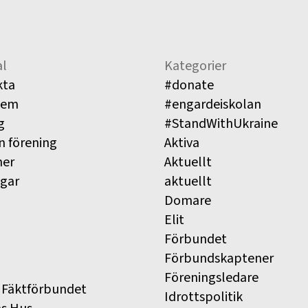
l
Kategorier
kta
#donate
lem
#engardeiskolan
g
#StandWithUkraine
n förening
Aktiva
ner
Aktuellt
ngar
aktuellt
Domare
Elit
Förbundet
Förbundskaptener
Föreningsledare
 Fäktförbundet
Idrottspolitik