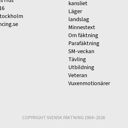
ns Hus
kansliet
16
Läger
Stockholm
landslag
ncing.se
Minnestext
Om fäktning
Parafäktning
SM-veckan
Tävling
Utbildning
Veteran
Vuxenmotionärer
COPYRIGHT SVENSK FÄKTNING 1904–2026