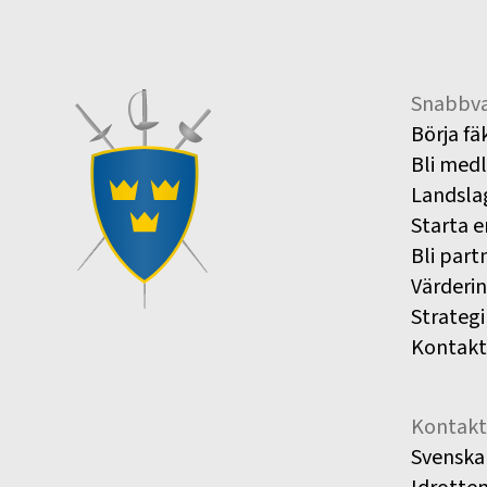
Snabbva
Börja fä
Bli med
Landsla
Starta e
Bli part
Värderi
Strategi
Kontakt
Kontakt
Svenska