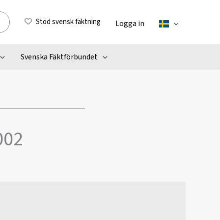
Stöd svensk fäktning
Logga in
Svenska Fäktförbundet
002