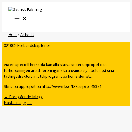
Hoppa
till
innehåll
Hem
»
Aktuellt
021002
Förbundskaptener
Via en speciell hemsida kan alla skriva under uppropet och
förhoppningen är att föreningar ska använda symbolen på sina
tävlingsdräkter, i matchprogram, på hemsidor etc.
Skriv på uppropet på
http://www.rf.se/t39.asp?p=49374
←
Föregående Inlägg
Nästa Inlägg
→