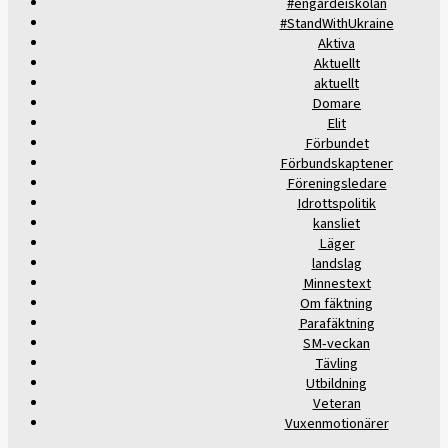
#engardeiskolan
#StandWithUkraine
Aktiva
Aktuellt
aktuellt
Domare
Elit
Förbundet
Förbundskaptener
Föreningsledare
Idrottspolitik
kansliet
Läger
landslag
Minnestext
Om fäktning
Parafäktning
SM-veckan
Tävling
Utbildning
Veteran
Vuxenmotionärer