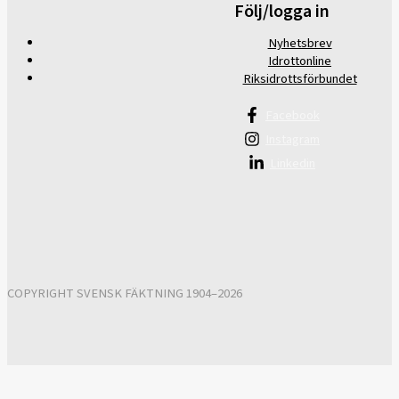
Följ/logga in
Nyhetsbrev
Idrottonline
Riksidrottsförbundet
Facebook
Instagram
Linkedin
COPYRIGHT SVENSK FÄKTNING 1904–2026