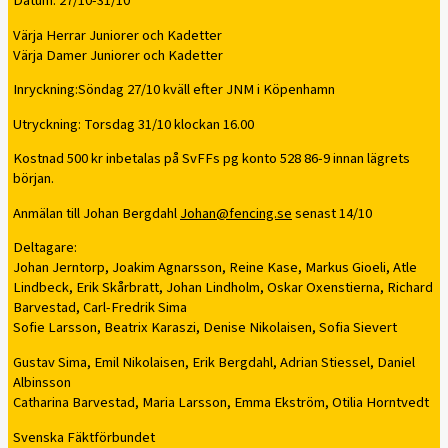
Datum: 27/10-31/10
Värja Herrar Juniorer och Kadetter
Värja Damer Juniorer och Kadetter
Inryckning:Söndag 27/10 kväll efter JNM i Köpenhamn
Utryckning: Torsdag 31/10 klockan 16.00
Kostnad 500 kr inbetalas på SvFFs pg konto 528 86-9 innan lägrets
början.
Anmälan till Johan Bergdahl
Johan@fencing.se
senast 14/10
Deltagare:
Johan Jerntorp, Joakim Agnarsson, Reine Kase, Markus Gioeli, Atle
Lindbeck, Erik Skårbratt, Johan Lindholm, Oskar Oxenstierna, Richard
Barvestad, Carl-Fredrik Sima
Sofie Larsson, Beatrix Karaszi, Denise Nikolaisen, Sofia Sievert
Gustav Sima, Emil Nikolaisen, Erik Bergdahl, Adrian Stiessel, Daniel
Albinsson
Catharina Barvestad, Maria Larsson, Emma Ekström, Otilia Horntvedt
Svenska Fäktförbundet