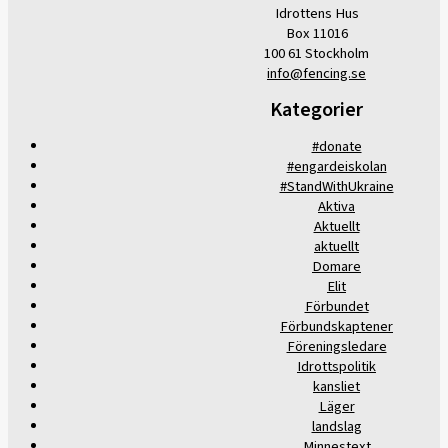
Idrottens Hus
Box 11016
100 61 Stockholm
info@fencing.se
Kategorier
#donate
#engardeiskolan
#StandWithUkraine
Aktiva
Aktuellt
aktuellt
Domare
Elit
Förbundet
Förbundskaptener
Föreningsledare
Idrottspolitik
kansliet
Läger
landslag
Minnestext