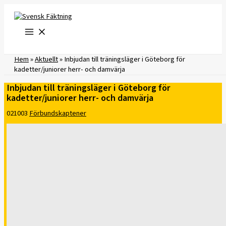
Hoppa
till
innehåll
Hem
»
Aktuellt
»
Inbjudan till träningsläger i Göteborg för
kadetter/juniorer herr- och damvärja
Inbjudan till träningsläger i Göteborg för
kadetter/juniorer herr- och damvärja
021003
Förbundskaptener