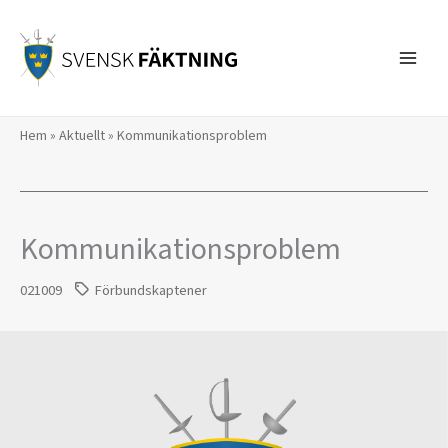
Hoppa
till
innehåll
Hem
»
Aktuellt
»
Kommunikationsproblem
Kommunikationsproblem
021009
Förbundskaptener