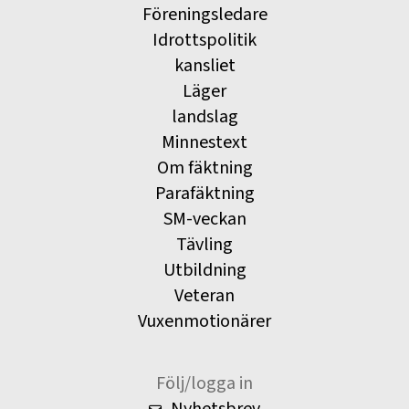
Föreningsledare
Idrottspolitik
kansliet
Läger
landslag
Minnestext
Om fäktning
Parafäktning
SM-veckan
Tävling
Utbildning
Veteran
Vuxenmotionärer
Följ/logga in
Nyhetsbrev