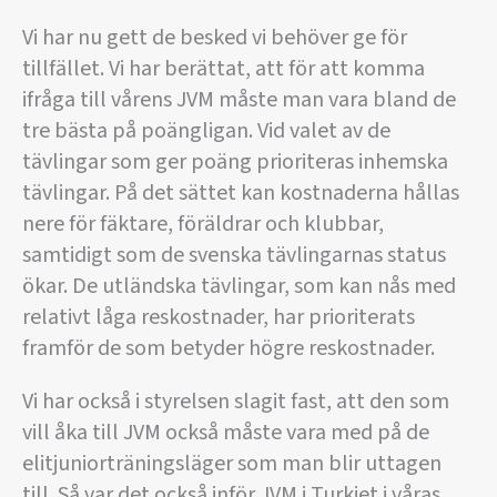
Vi har nu gett de besked vi behöver ge för
tillfället. Vi har berättat, att för att komma
ifråga till vårens JVM måste man vara bland de
tre bästa på poängligan. Vid valet av de
tävlingar som ger poäng prioriteras inhemska
tävlingar. På det sättet kan kostnaderna hållas
nere för fäktare, föräldrar och klubbar,
samtidigt som de svenska tävlingarnas status
ökar. De utländska tävlingar, som kan nås med
relativt låga reskostnader, har prioriterats
framför de som betyder högre reskostnader.
Vi har också i styrelsen slagit fast, att den som
vill åka till JVM också måste vara med på de
elitjuniorträningsläger som man blir uttagen
till. Så var det också inför JVM i Turkiet i våras.