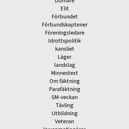
Domare
Elit
Förbundet
Förbundskaptener
Föreningsledare
Idrottspolitik
kansliet
Läger
landslag
Minnestext
Om fäktning
Parafäktning
SM-veckan
Tävling
Utbildning
Veteran