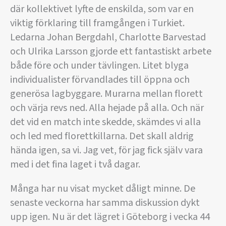
där kollektivet lyfte de enskilda, som var en
viktig förklaring till framgången i Turkiet.
Ledarna Johan Bergdahl, Charlotte Barvestad
och Ulrika Larsson gjorde ett fantastiskt arbete
både före och under tävlingen. Litet blyga
individualister förvandlades till öppna och
generösa lagbyggare. Murarna mellan florett
och värja revs ned. Alla hejade på alla. Och när
det vid en match inte skedde, skämdes vi alla
och led med florettkillarna. Det skall aldrig
hända igen, sa vi. Jag vet, för jag fick själv vara
med i det fina laget i två dagar.
Många har nu visat mycket dåligt minne. De
senaste veckorna har samma diskussion dykt
upp igen. Nu är det lägret i Göteborg i vecka 44