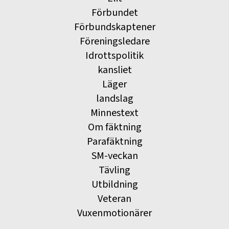
Förbundet
Förbundskaptener
Föreningsledare
Idrottspolitik
kansliet
Läger
landslag
Minnestext
Om fäktning
Parafäktning
SM-veckan
Tävling
Utbildning
Veteran
Vuxenmotionärer