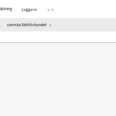
fäktning
Logga in
svenska fäktförbundet