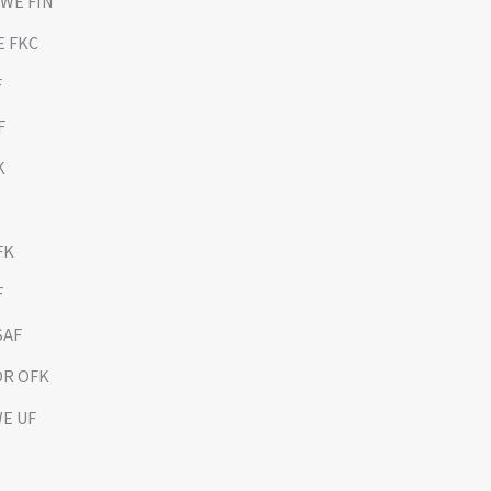
SWE FIN
E FKC
F
F
K
FK
F
SAF
NOR OFK
WE UF