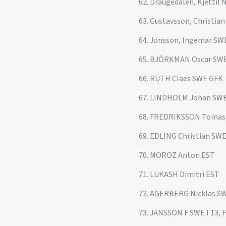
62. Draugedalen, Kjettil
63. Gustavsson, Christia
64. Jonsson, Ingemar SW
65. BJÖRKMAN Oscar SWE
66. RUTH Claes SWE GFK
67. LINDHOLM Johan SW
68. FREDRIKSSON Tomas
69. EDLING Christian SWE
70. MOROZ Anton EST
71. LUKASH Dimitri EST
72. AGERBERG Nicklas S
73. JANSSON F SWE I 13, 