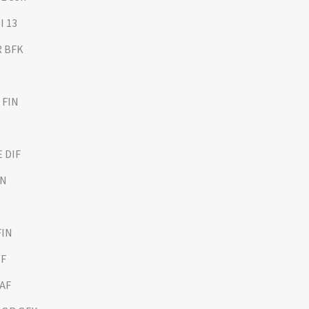
I 13
R BFK
 FIN
E DIF
IN
FIN
IF
SAF