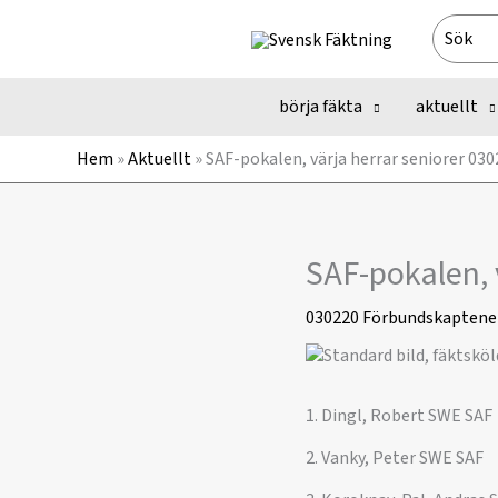
Hoppa
Search
till
for:
innehåll
börja fäkta
aktuellt
Hem
»
Aktuellt
»
SAF-pokalen, värja herrar seniorer 03
SAF-pokalen, 
030220
Förbundskaptene
1. Dingl, Robert SWE SAF
2. Vanky, Peter SWE SAF