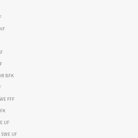
N
F
DIF
AF
F
NOR BFK
F
SWE FFF
OFK
WE UF
e SWE UF