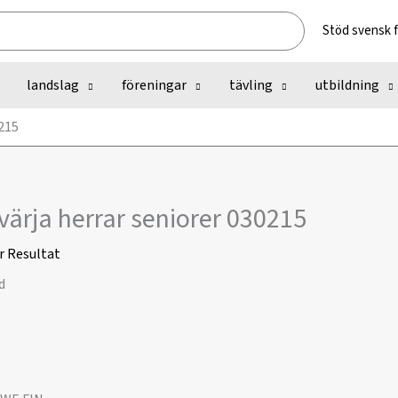
Stöd svensk 
landslag
föreningar
tävling
utbildning
0215
värja herrar seniorer 030215
r
Resultat