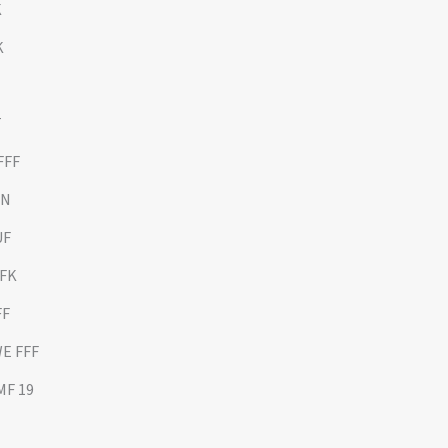
K
K
T
FFF
IN
UF
OFK
FF
WE FFF
MF 19