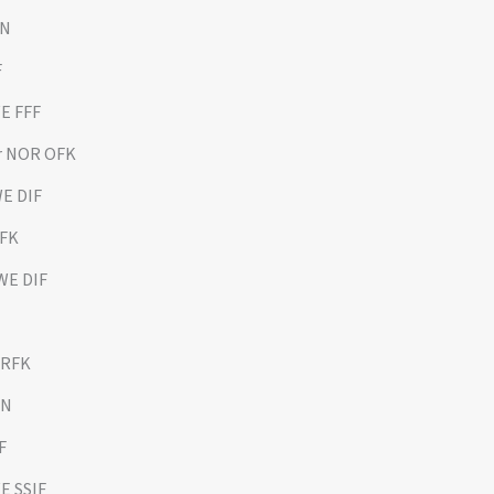
IN
F
E FFF
er NOR OFK
WE DIF
OFK
WE DIF
 RFK
IN
F
E SSIF