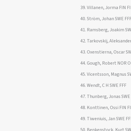
39. Villanen, Jorma FIN F
40. Ström, Johan SWE FF
41. Ramsberg, Joakim SW
42. Tarkovskij, Aleksand
43. Oxenstierna, Oscar S
44. Gough, Robert NOR 
45. Vicentsson, Magnus S
46. Wendt, C H SWE FFF
47. Thunberg, Jonas SWE
48. Konttinen, Ossi FIN F
49. Tiweniuis, Jan SWE FF
50. Benkenstock, Kurt SW