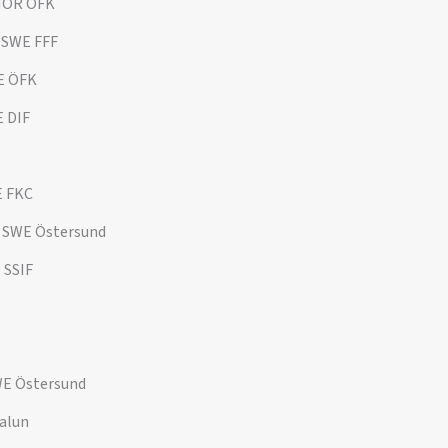
 NOR OFK
n SWE FFF
E ÖFK
 DIF
E FKC
 SWE Östersund
 SSIF
WE Östersund
Falun