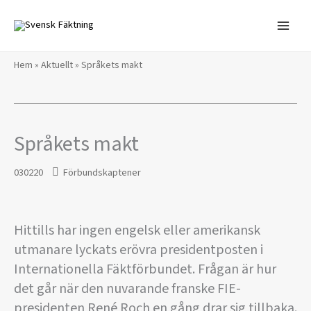
Hoppa
till
innehåll
Hem
»
Aktuellt
»
Språkets makt
Språkets makt
030220
Förbundskaptener
Hittills har ingen engelsk eller amerikansk
utmanare lyckats erövra presidentposten i
Internationella Fäktförbundet. Frågan är hur
det går när den nuvarande franske FIE-
presidenten René Roch en gång drar sig tillbaka.