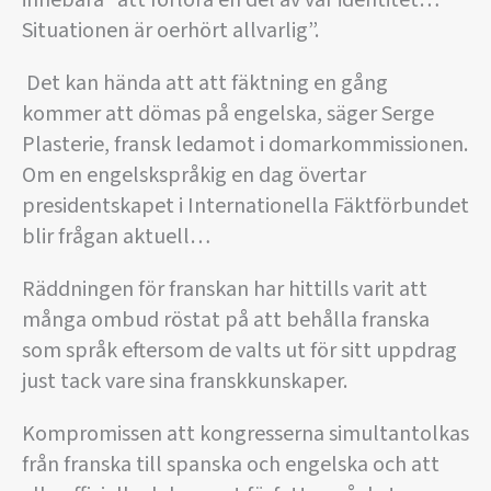
innebära ”att förlora en del av vår identitet…
Situationen är oerhört allvarlig”.
 Det kan hända att att fäktning en gång
kommer att dömas på engelska, säger Serge
Plasterie, fransk ledamot i domarkommissionen.
Om en engelskspråkig en dag övertar
presidentskapet i Internationella Fäktförbundet
blir frågan aktuell…
Räddningen för franskan har hittills varit att
många ombud röstat på att behålla franska
som språk eftersom de valts ut för sitt uppdrag
just tack vare sina franskkunskaper.
Kompromissen att kongresserna simultantolkas
från franska till spanska och engelska och att