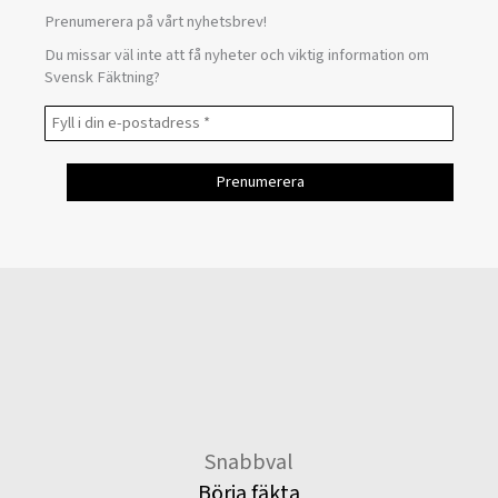
Prenumerera på vårt nyhetsbrev!
Du missar väl inte att få nyheter och viktig information om
Svensk Fäktning?
Snabbval
Börja fäkta