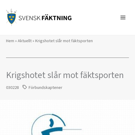
Hoppa
till
innehåll
Hem
»
Aktuellt
»
Krigshotet slår mot fäktsporten
Krigshotet slår mot fäktsporten
030228
Förbundskaptener