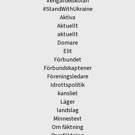
#engardeiskolan
#StandWithUkraine
Aktiva
Aktuellt
aktuellt
Domare
Elit
Förbundet
Förbundskaptener
Föreningsledare
Idrottspolitik
kansliet
Läger
landslag
Minnestext
Om fäktning