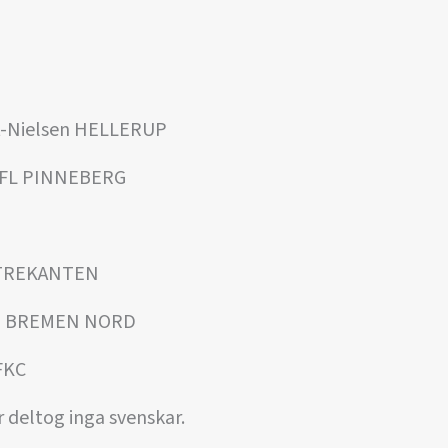
rt-Nielsen HELLERUP
 VFL PINNEBERG
g TREKANTEN
ski BREMEN NORD
 FKC
r deltog inga svenskar.