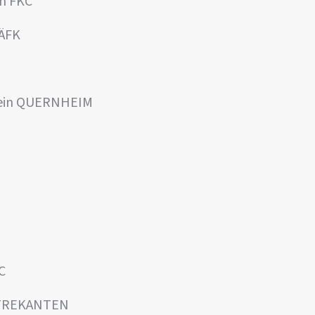
lm FKC
 ÄFK
tein QUERNHEIM
C
p TREKANTEN