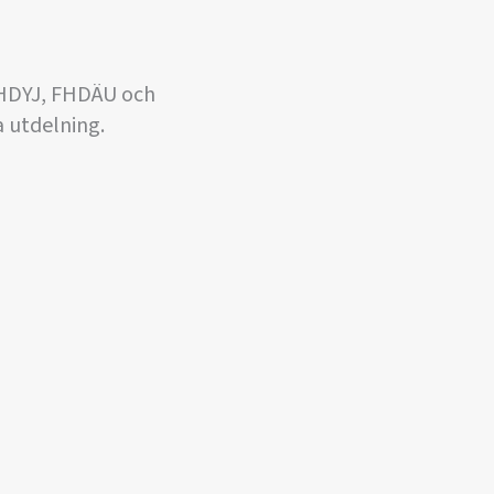
 FHDYJ, FHDÄU och
a utdelning.