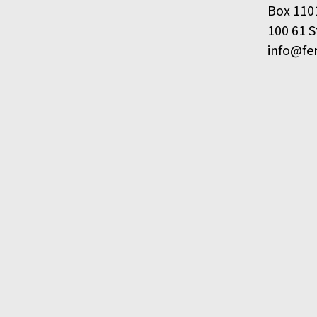
Box 110
100 61 
info@fe