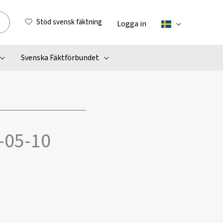
Stöd svensk fäktning
Logga in
Svenska Fäktförbundet
3-05-10