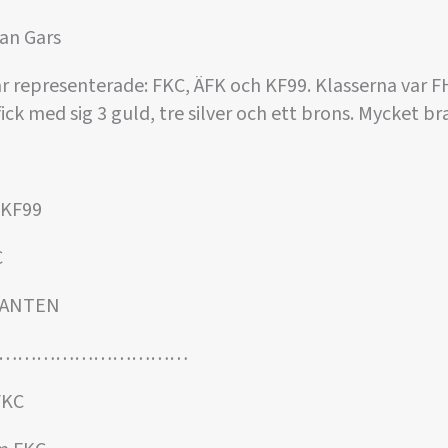
an Gars
ar representerade: FKC, ÄFK och KF99. Klasserna var
ck med sig 3 guld, tre silver och ett brons. Mycket br
 KF99
C
EKANTEN
…………………………
FKC