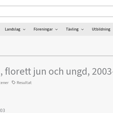
Landslag
Föreningar
Tävling
Utbildning
 florett jun och ungd, 200
tener
Resultat
003