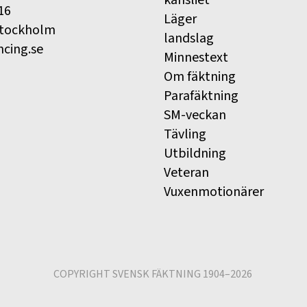
16
Läger
Stockholm
landslag
ncing.se
Minnestext
Om fäktning
Parafäktning
SM-veckan
Tävling
Utbildning
Veteran
Vuxenmotionärer
COPYRIGHT SVENSK FÄKTNING 1904–2026