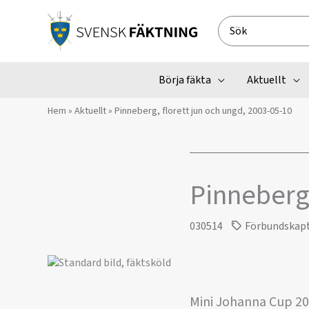
Hoppa
till
Search
innehåll
for:
Börja fäkta
Aktuellt
Hem
»
Aktuellt
»
Pinneberg, florett jun och ungd, 2003-05-10
Pinneberg,
030514
Förbundskap
Mini Johanna Cup 2