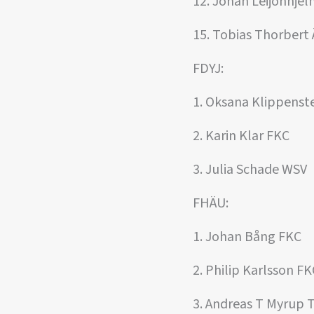
12. Johan Leijonhje
15. Tobias Thorbert
FDYJ:
1. Oksana Klippens
2. Karin Klar FKC
3. Julia Schade WSV
FHÄU:
1. Johan Bång FKC
2. Philip Karlsson FK
3. Andreas T Myru