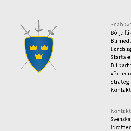
Snabbva
Börja fä
Bli med
Landsla
Starta e
Bli part
Värderi
Strategi
Kontakt
Kontakt
Svenska
Idrotte