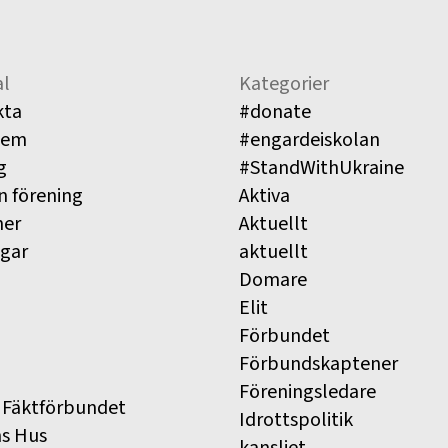
l
Kategorier
kta
#donate
lem
#engardeiskolan
g
#StandWithUkraine
n förening
Aktiva
ner
Aktuellt
ngar
aktuellt
Domare
Elit
Förbundet
Förbundskaptener
Föreningsledare
 Fäktförbundet
Idrottspolitik
ns Hus
kansliet