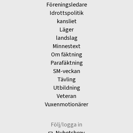
Föreningsledare
Idrottspolitik
kansliet
Läger
landslag
Minnestext
Om fäktning
Parafäktning
SM-veckan
Tävling
Utbildning
Veteran
Vuxenmotionärer
Följ/logga in
Nyhetsbrev