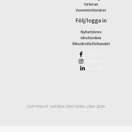
Veteran
Vuxenmotionärer
Följ/logga in
Nyhetsbrev
Idrottonline
Riksidrottsförbundet
Facebook
Instagram
Linkedin
COPYRIGHT SVENSK FÄKTNING 1904–2026