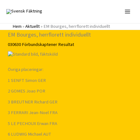
Hoppa
till
innehåll
Hem
»
Aktuellt
»
EM Bourges, herrflorett individuellt
EM Bourges, herrflorett individuellt
030630
Förbundskaptener
Resultat
Övriga placeringar:
1 SENFT Simon GER
2 GOMES Joao POR
3 BREUTNER Richard GER
3 FERRARI Jean-Noel FRA
5 LE PECHOUX Erwan FRA
6 LUDWIG Michael AUT