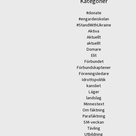
Kategorier
#donate
#engardeiskolan
#StandWithUkraine
Aktiva
Aktuellt
aktuellt
Domare
Elit
Förbundet
Förbundskaptener
Föreningsledare
Idrottspolitik
kansliet
Läger
landslag
Minnestext
Om fäktning
Parafäktning
SM-veckan
Tävling
Utbildning