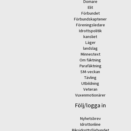
Domare
Elit
Förbundet
Förbundskaptener
Föreningsledare
Idrottspolitik
kansliet
Läger
landslag
Minnestext
Om fäktning
Parafäktning
SM-veckan
Tävling
Utbildning
Veteran
Vuxenmotionärer
Följ/logga in
Nyhetsbrev
Idrottonline
Riksidrottsförbundet