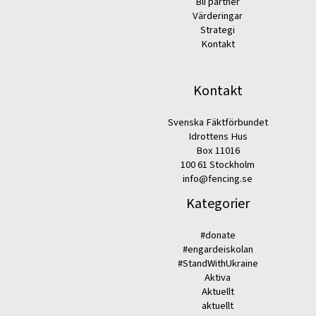
Bli partner
Värderingar
Strategi
Kontakt
Kontakt
Svenska Fäktförbundet
Idrottens Hus
Box 11016
100 61 Stockholm
info@fencing.se
Kategorier
#donate
#engardeiskolan
#StandWithUkraine
Aktiva
Aktuellt
aktuellt