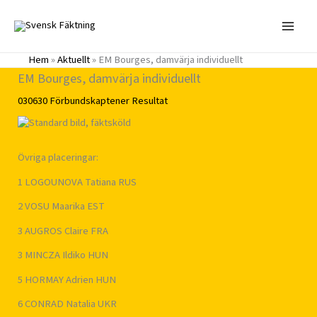
Hoppa
till
innehåll
Hem
»
Aktuellt
»
EM Bourges, damvärja individuellt
EM Bourges, damvärja individuellt
030630
Förbundskaptener
Resultat
Övriga placeringar:
1 LOGOUNOVA Tatiana RUS
2 VOSU Maarika EST
3 AUGROS Claire FRA
3 MINCZA Ildiko HUN
5 HORMAY Adrien HUN
6 CONRAD Natalia UKR