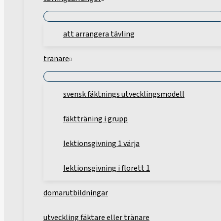
att arrangera tävling
tränare
svensk fäktnings utvecklingsmodell
fäktträning i grupp
lektionsgivning 1 värja
lektionsgivning i florett 1
domarutbildningar
utveckling fäktare eller tränare