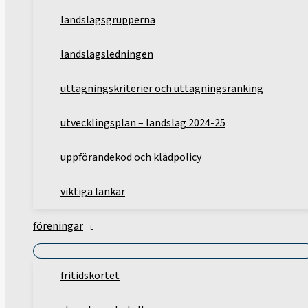
landslagsgrupperna
landslagsledningen
uttagningskriterier och uttagningsranking
utvecklingsplan – landslag 2024-25
uppförandekod och klädpolicy
viktiga länkar
föreningar
fritidskortet