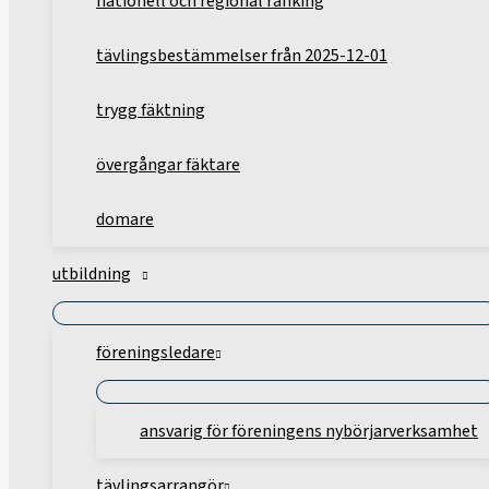
nationell och regional ranking
tävlingsbestämmelser från 2025-12-01
trygg fäktning
övergångar fäktare
domare
utbildning
föreningsledare
ansvarig för föreningens nybörjarverksamhet
tävlingsarrangör