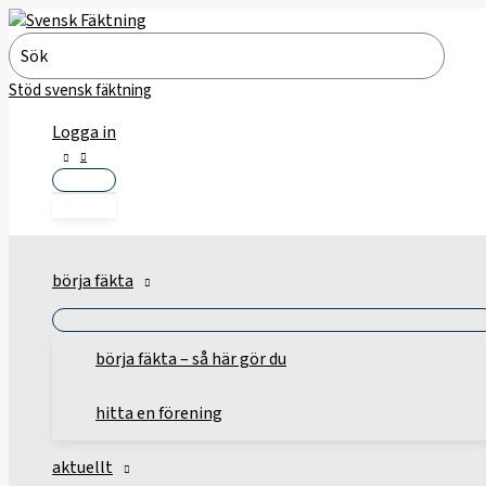
Hoppa
till
Search
innehåll
for:
Stöd svensk fäktning
Logga in
börja fäkta
börja fäkta – så här gör du
hitta en förening
aktuellt