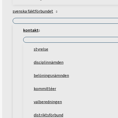
svenska fäktförbundet
kontakt
styrelse
disciplinnämden
belöningsnämnden
kommittéer
valberedningen
distriktsförbund