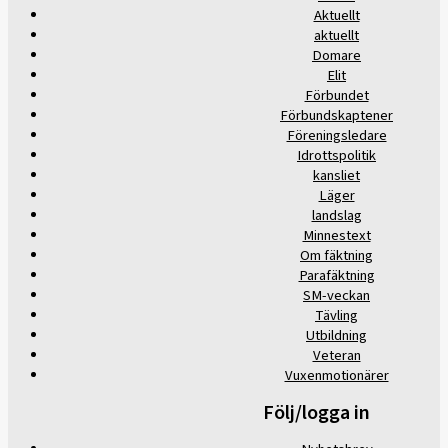
Aktuellt
aktuellt
Domare
Elit
Förbundet
Förbundskaptener
Föreningsledare
Idrottspolitik
kansliet
Läger
landslag
Minnestext
Om fäktning
Parafäktning
SM-veckan
Tävling
Utbildning
Veteran
Vuxenmotionärer
Följ/logga in