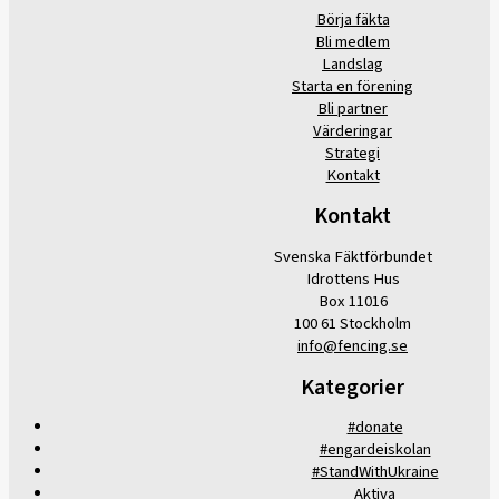
Börja fäkta
Bli medlem
Landslag
Starta en förening
Bli partner
Värderingar
Strategi
Kontakt
Kontakt
Svenska Fäktförbundet
Idrottens Hus
Box 11016
100 61 Stockholm
info@fencing.se
Kategorier
#donate
#engardeiskolan
#StandWithUkraine
Aktiva