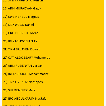
15) JPN YAMAMOTO Kenichi
16) ARM MURADYAN Gagik
17) SWE NERELL Magnus
18) MEX WEISS Daniel
19) CRO PETRICIC Goran
20) IRI YAGHOOBIAN Ali
21) TKM BALAYEH Doviet
22) QAT ALDOSSARY Mohammed
23) ARM RUBENYAN Vardan
24) IRI FAROUGHI Mohammadre
25) TRK OVEZOV Nornepes
26) SUI DEMBITZ Mark
27) IRQ ABDULKARIM Mustafa