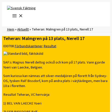
Hoppa
till
innehåll
Hem
»
Aktuellt
»
Teheran: Malmgren på 13 plats, Nerell 17
Teheran: Malmgren på 13 plats, Nerell 17
030708
Förbundskaptener
Resultat
SAF:s Magnus Nerell deltog också och kom på 17 plats. Vann gjorde
Yoeri van Laecke, Belgien.
Som kuriosa kan nämnas att silver-medaljören på florett från Sydney-
OS, tysken Ralf Bissdorf, kom på andra plats i värjtävlingen, men bara
10:a i floretten.
Resultat Teheran, VC herrvärja:
1) BEL VAN LAECKE Yoeri
2) GER BISSDORF Ralf