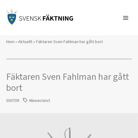
Hoppa
till
innehåll
Hem
»
Aktuellt
»
Fäktaren Sven Fahlman har gått bort
Fäktaren Sven Fahlman har gått
bort
030709
Minnestext