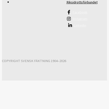
Riksidrottsförbundet
Facebook
Instagram
Linkedin
COPYRIGHT SVENSK FÄKTNING 1904–2026