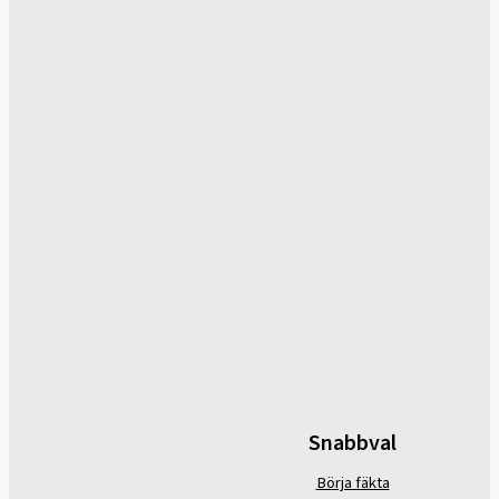
Snabbval
Börja fäkta