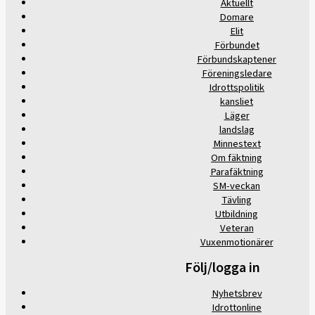
Aktuellt
Domare
Elit
Förbundet
Förbundskaptener
Föreningsledare
Idrottspolitik
kansliet
Läger
landslag
Minnestext
Om fäktning
Parafäktning
SM-veckan
Tävling
Utbildning
Veteran
Vuxenmotionärer
Följ/logga in
Nyhetsbrev
Idrottonline