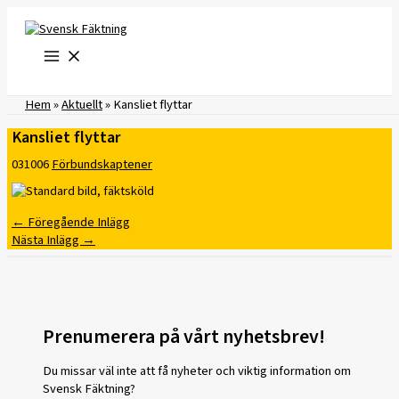
Hoppa
till
innehåll
Hem
»
Aktuellt
»
Kansliet flyttar
Kansliet flyttar
031006
Förbundskaptener
←
Föregående Inlägg
Nästa Inlägg
→
Prenumerera på vårt nyhetsbrev!
Du missar väl inte att få nyheter och viktig information om
Svensk Fäktning?