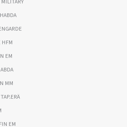
 MILITARY
N HABDA
T ENGARDE
E HFM
IN EM
 HABDA
FIN MM
 TAP.ERÄ
M
FIN EM