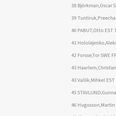
38 Björkman,Oscar 
39 Tuntiruk,Preech
40 PABUT,Otto EST
41 Hololejenko,Ale
42 Forsse,Tor SWE F
43 Haarlem,Christia
43 Vallik,Mihkel E
45 STAVLUND,Gunna
46 Hugosson,Martin