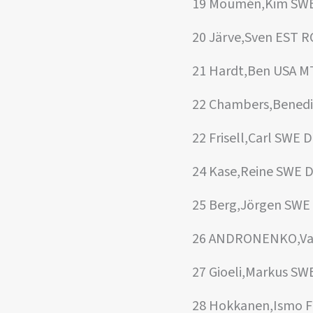
19 Moumén,Kim SWE
20 Järve,Sven EST R
21 Hardt,Ben USA M
22 Chambers,Benedi
22 Frisell,Carl SWE D
24 Kase,Reine SWE D
25 Berg,Jörgen SWE
26 ANDRONENKO,Val
27 Gioeli,Markus SW
28 Hokkanen,Ismo 