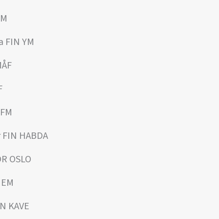
MM
a FIN YM
MÅF
F
HFM
r FIN HABDA
OR OSLO
N EM
IN KAVE