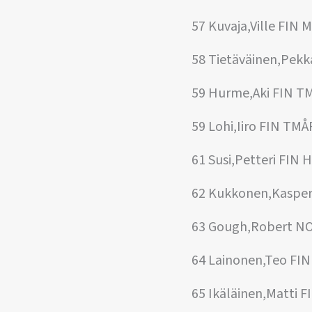
57 Kuvaja,Ville FIN 
58 Tietäväinen,Pekk
59 Hurme,Aki FIN T
59 Lohi,Iiro FIN TMÅ
61 Susi,Petteri FIN 
62 Kukkonen,Kaspe
63 Gough,Robert N
64 Lainonen,Teo FI
65 Ikäläinen,Matti F