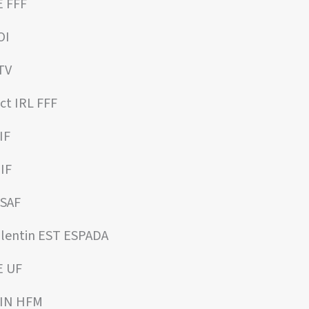
 FFF
OI
TV
ct IRL FFF
IF
IF
 SAF
entin EST ESPADA
E UF
FIN HFM