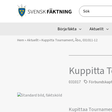
Hoppa
till
Search
innehåll
for:
Börja fäkta
Aktuellt
Hem
»
Aktuellt
»
Kuppitta Tournament, Åbo, 031011-12
Kuppitta 
031017
Förbundskap
Kupittaa Tournamen