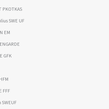
ST PKOTKAS
lius SWE UF
IN EM
T ENGARDE
E GFK
 HFM
E FFF
im SWEUF