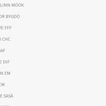
ALLINN MÖÖK
NOR BYGDÖ
WE FFF
I CHC
SAF
E DIF
IN EM
 EM
ZE SASÄ