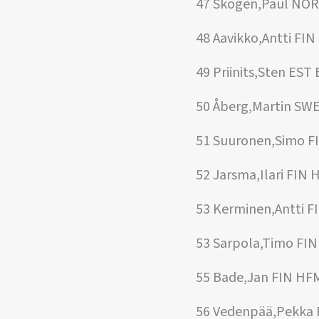
47 Skogen,Paul NOR
48 Aavikko,Antti FI
49 Priinits,Sten ES
50 Åberg,Martin SW
51 Suuronen,Simo F
52 Jarsma,Ilari FIN
53 Kerminen,Antti 
53 Sarpola,Timo FIN
55 Bade,Jan FIN HF
56 Vedenpää,Pekka 