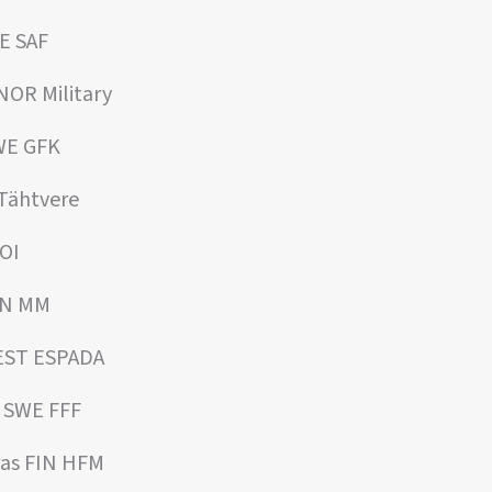
E SAF
 NOR Military
SWE GFK
 Tähtvere
ROI
IN MM
EST ESPADA
k SWE FFF
ras FIN HFM