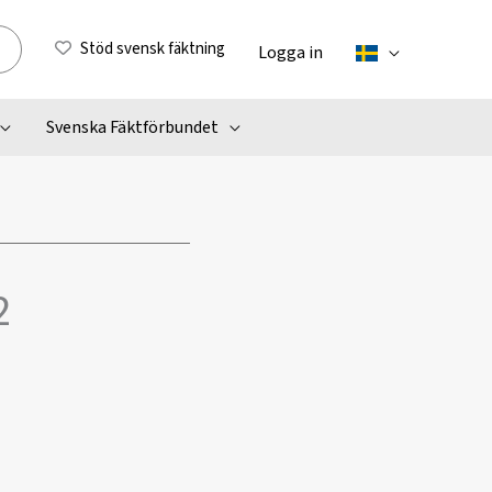
Stöd svensk fäktning
Logga in
Svenska Fäktförbundet
2