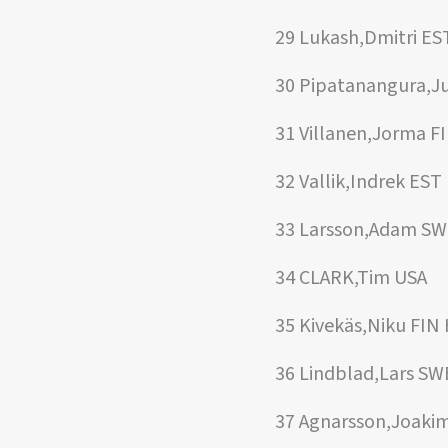
29 Lukash,Dmitri E
30 Pipatanangura,Ju
31 Villanen,Jorma F
32 Vallik,Indrek ES
33 Larsson,Adam SW
34 CLARK,Tim USA
35 Kivekäs,Niku FIN
36 Lindblad,Lars SW
37 Agnarsson,Joak