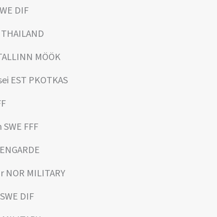
SWE DIF
a THAILAND
 TALLINN MÖÖK
ksei EST PKOTKAS
FF
n SWE FFF
ST ENGARDE
r NOR MILITARY
 SWE DIF