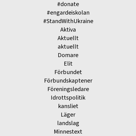
#donate
#engardeiskolan
#StandWithUkraine
Aktiva
Aktuellt
aktuellt
Domare
Elit
Förbundet
Förbundskaptener
Föreningsledare
Idrottspolitik
kansliet
Läger
landslag
Minnestext