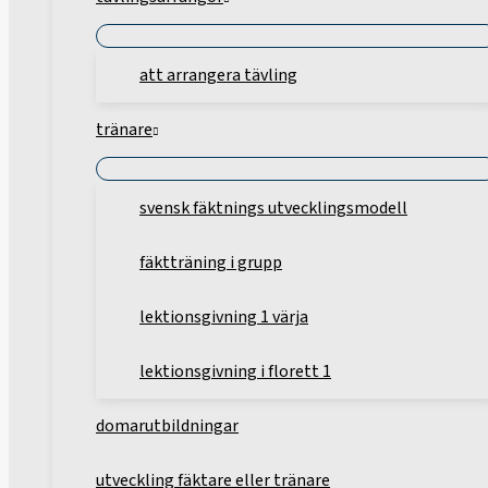
att arrangera tävling
tränare
svensk fäktnings utvecklingsmodell
fäktträning i grupp
lektionsgivning 1 värja
lektionsgivning i florett 1
domarutbildningar
utveckling fäktare eller tränare