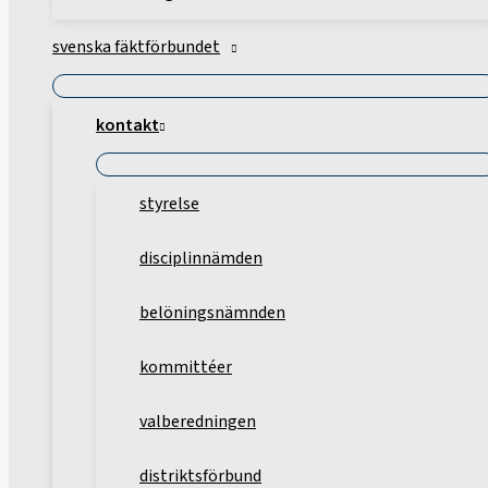
svenska fäktförbundet
kontakt
styrelse
disciplinnämden
belöningsnämnden
kommittéer
valberedningen
distriktsförbund