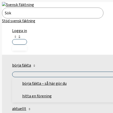
Hoppa
till
Search
innehåll
for:
Stöd svensk fäktning
Logga in
börja fäkta
börja fäkta – så här gör du
hitta en förening
aktuellt