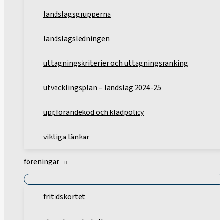
landslagsgrupperna
landslagsledningen
uttagningskriterier och uttagningsranking
utvecklingsplan – landslag 2024-25
uppförandekod och klädpolicy
viktiga länkar
föreningar
fritidskortet