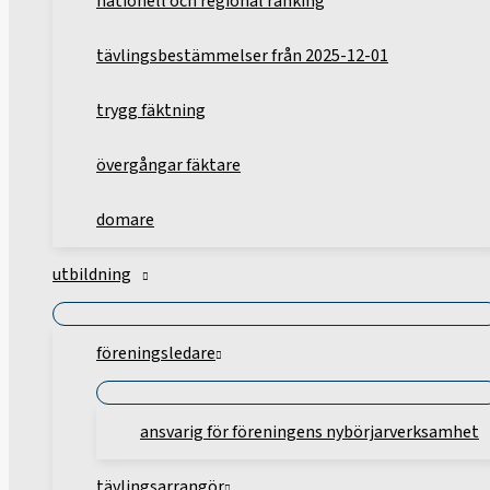
nationell och regional ranking
tävlingsbestämmelser från 2025-12-01
trygg fäktning
övergångar fäktare
domare
utbildning
föreningsledare
ansvarig för föreningens nybörjarverksamhet
tävlingsarrangör