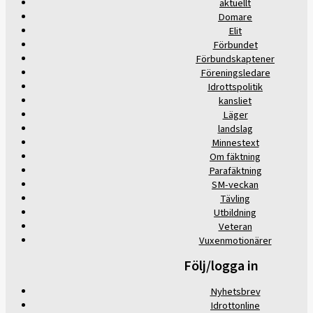
aktuellt
Domare
Elit
Förbundet
Förbundskaptener
Föreningsledare
Idrottspolitik
kansliet
Läger
landslag
Minnestext
Om fäktning
Parafäktning
SM-veckan
Tävling
Utbildning
Veteran
Vuxenmotionärer
Följ/logga in
Nyhetsbrev
Idrottonline