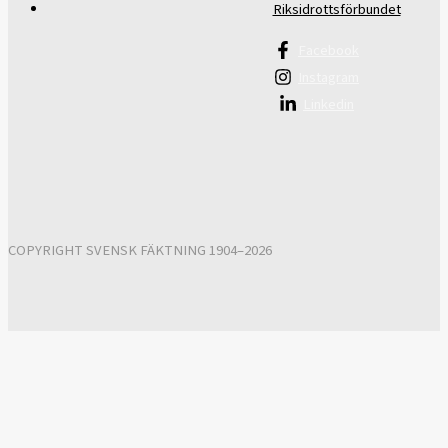
Riksidrottsförbundet
Facebook
Instagram
Linkedin
COPYRIGHT SVENSK FÄKTNING 1904–2026