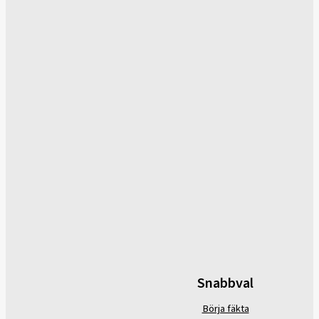
Snabbval
Börja fäkta