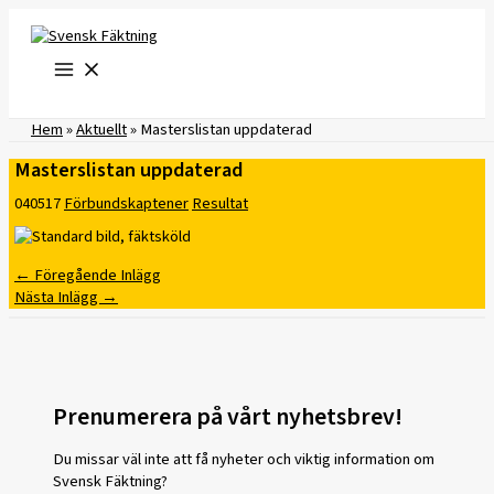
Hoppa
till
innehåll
Hem
»
Aktuellt
»
Masterslistan uppdaterad
Masterslistan uppdaterad
040517
Förbundskaptener
Resultat
←
Föregående Inlägg
Nästa Inlägg
→
Prenumerera på vårt nyhetsbrev!
Du missar väl inte att få nyheter och viktig information om
Svensk Fäktning?