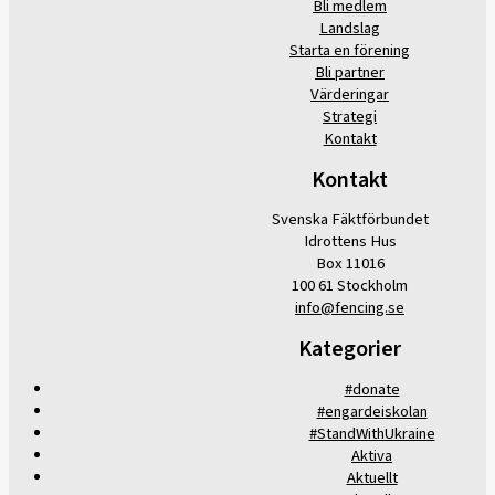
Bli medlem
Landslag
Starta en förening
Bli partner
Värderingar
Strategi
Kontakt
Kontakt
Svenska Fäktförbundet
Idrottens Hus
Box 11016
100 61 Stockholm
info@fencing.se
Kategorier
#donate
#engardeiskolan
#StandWithUkraine
Aktiva
Aktuellt