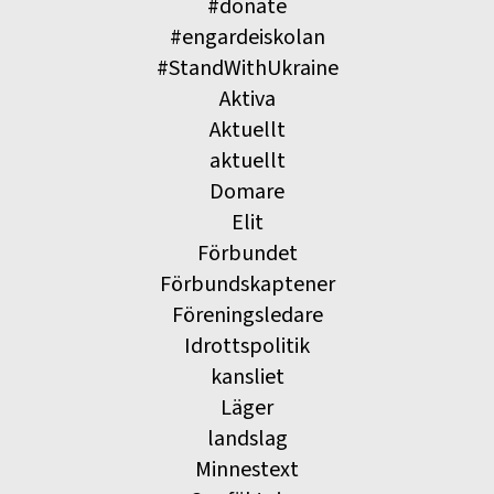
#donate
#engardeiskolan
#StandWithUkraine
Aktiva
Aktuellt
aktuellt
Domare
Elit
Förbundet
Förbundskaptener
Föreningsledare
Idrottspolitik
kansliet
Läger
landslag
Minnestext