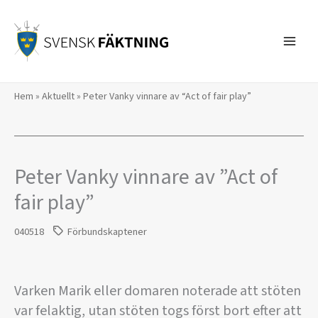
Hoppa
till
innehåll
Hem
»
Aktuellt
»
Peter Vanky vinnare av “Act of fair play”
Peter Vanky vinnare av ”Act of
fair play”
040518
Förbundskaptener
Varken Marik eller domaren noterade att stöten
var felaktig, utan stöten togs först bort efter att