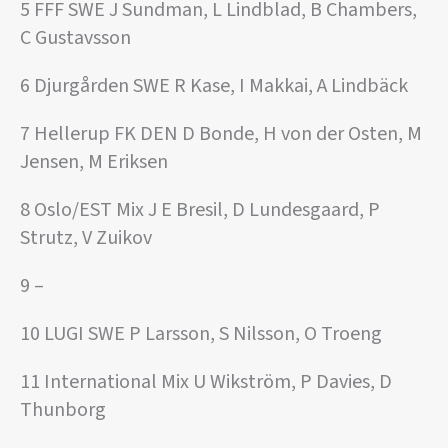
5 FFF SWE J Sundman, L Lindblad, B Chambers,
C Gustavsson
6 Djurgården SWE R Kase, I Makkai, A Lindbäck
7 Hellerup FK DEN D Bonde, H von der Osten, M
Jensen, M Eriksen
8 Oslo/EST Mix J E Bresil, D Lundesgaard, P
Strutz, V Zuikov
9 –
10 LUGI SWE P Larsson, S Nilsson, O Troeng
11 International Mix U Wikström, P Davies, D
Thunborg