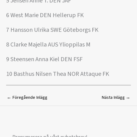
5 Jensen Anne T. DEN JAF
6 West Marie DEN Hellerup FK
7 Hansson Ulrika SWE Göteborgs FK
8 Clarke Majella AUS Ylioppilas M
9 Steensen Anna Kiel DEN FSF
10 Basthus Nilsen Thea NOR Attaque FK
←
Föregående Inlägg
Nästa Inlägg
→