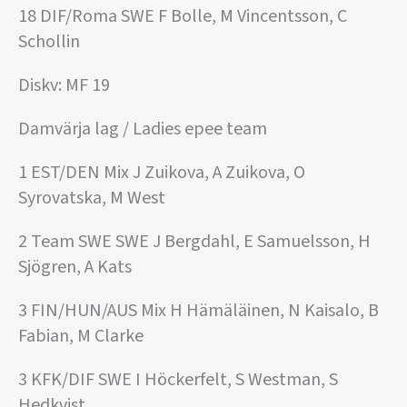
18 DIF/Roma SWE F Bolle, M Vincentsson, C
Schollin
Diskv: MF 19
Damvärja lag / Ladies epee team
1 EST/DEN Mix J Zuikova, A Zuikova, O
Syrovatska, M West
2 Team SWE SWE J Bergdahl, E Samuelsson, H
Sjögren, A Kats
3 FIN/HUN/AUS Mix H Hämäläinen, N Kaisalo, B
Fabian, M Clarke
3 KFK/DIF SWE I Höckerfelt, S Westman, S
Hedkvist