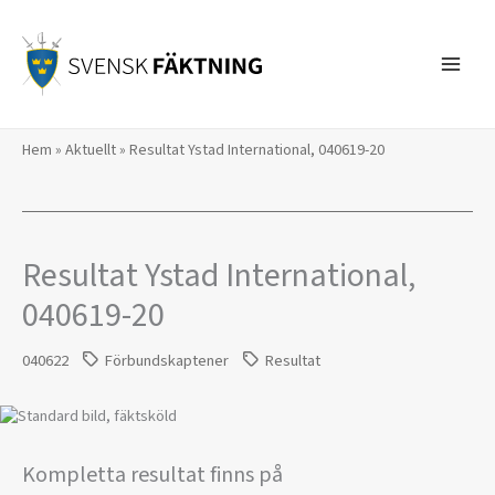
Hoppa
till
innehåll
Hem
»
Aktuellt
»
Resultat Ystad International, 040619-20
Resultat Ystad International,
040619-20
040622
Förbundskaptener
Resultat
Kompletta resultat finns på