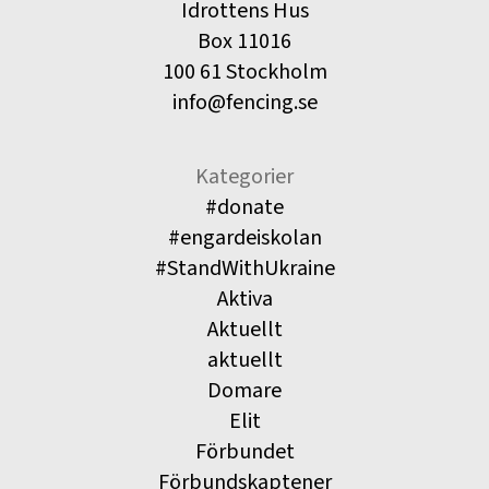
Idrottens Hus
Box 11016
100 61 Stockholm
info@fencing.se
Kategorier
#donate
#engardeiskolan
#StandWithUkraine
Aktiva
Aktuellt
aktuellt
Domare
Elit
Förbundet
Förbundskaptener