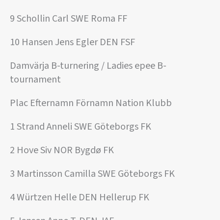
9 Schollin Carl SWE Roma FF
10 Hansen Jens Egler DEN FSF
Damvärja B-turnering / Ladies epee B-
tournament
Plac Efternamn Förnamn Nation Klubb
1 Strand Anneli SWE Göteborgs FK
2 Hove Siv NOR Bygdø FK
3 Martinsson Camilla SWE Göteborgs FK
4 Würtzen Helle DEN Hellerup FK