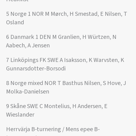
5 Norge 1 NOR M Mørch, H Smestad, E Nilsen, T
Osland
6 Danmark 1 DEN M Granlien, H Würtzen, N
Aabech, A Jensen
7 Linköpings FK SWE A Isaksson, K Warvsten, K
Gunnarsdotter-Borsodi
8 Norge mixed NOR T Basthus Nilsen, S Hove, J
Molka-Danielsen
9 Skåne SWE C Montelius, H Andersen, E
Wieslander
Herrvärja B-turnering / Mens epee B-