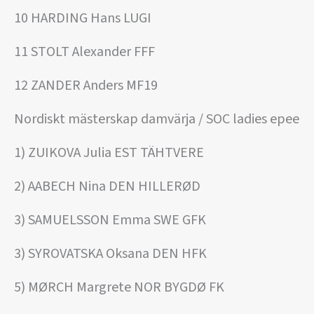
10 HARDING Hans LUGI
11 STOLT Alexander FFF
12 ZANDER Anders MF19
Nordiskt mästerskap damvärja / SOC ladies epee
1) ZUIKOVA Julia EST TÄHTVERE
2) AABECH Nina DEN HILLERØD
3) SAMUELSSON Emma SWE GFK
3) SYROVATSKA Oksana DEN HFK
5) MØRCH Margrete NOR BYGDØ FK