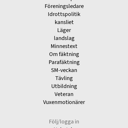
Föreningsledare
Idrottspolitik
kansliet
Läger
landslag
Minnestext
Om fäktning
Parafäktning
SM-veckan
Tävling
Utbildning
Veteran
Vuxenmotionärer
Följ/logga in