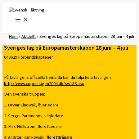
Hoppa
till
innehåll
Hem
»
Aktuellt
»
Sveriges lag på Europamästerskapen 28 juni – 4 juli
Sveriges lag på Europamästerskapen 28 juni – 4 juli
040629
Förbundskaptener
På tävlingens officiella hemsida kan du följa hela tävlingen.
http://www.copenhagen2004.dk/sw158.asp
Den svenska truppen:
1. Orwar Lindwall, överledare
2. Sergej Paramonov, värjledare
3. Max Hellström, florettledare
4. Andrzej Kanikowski, floretttränare