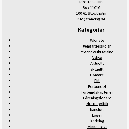
Idrottens Hus
Box 11016
100 61 Stockholm
info@fencing.se
Kategorier
#donate
#engardeiskolan
#StandWithUkraine
Aktiva
Aktuellt
aktuellt
Domare
Elit
Förbundet
Förbundskaptener
Föreningsledare
Idrottspolitik
kansliet
Läger
landslag
Minnestext