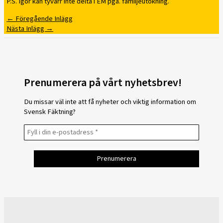
P.S. Igor kan tyvärr inte delta i EM pga. familjeutökning.
←
Föregående Inlägg
Nästa Inlägg
→
Prenumerera på vårt nyhetsbrev!
Du missar väl inte att få nyheter och viktig information om
Svensk Fäktning?