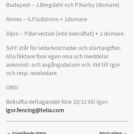
Budapest – J.Bergdahl och P.Narby (domare)
Nimes – G.Flodström + 1domare
Dijon – P.Barvestad (inte bekräftat) + 1 domare.
SvFF står för ledarkostnader och startavgifter.
Alla fäktare fixar egen resa och meddelar
ankomst- och avgångsdatum och -tid till Igor
och resp. reseledare.
OBS!
Bekräfta deltagandet före 10/12 till Igor:
igor.fencing@telia.com
←
Föregående Inlägg
Nästa Inlägg
→