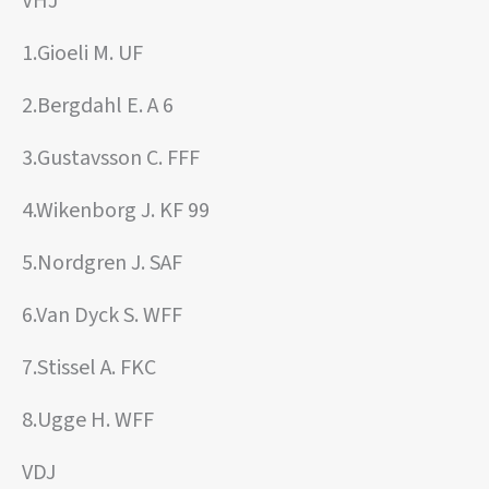
VHJ
1.Gioeli M. UF
2.Bergdahl E. A 6
3.Gustavsson C. FFF
4.Wikenborg J. KF 99
5.Nordgren J. SAF
6.Van Dyck S. WFF
7.Stissel A. FKC
8.Ugge H. WFF
VDJ