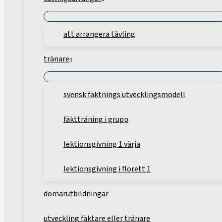
att arrangera tävling
tränare
svensk fäktnings utvecklingsmodell
fäktträning i grupp
lektionsgivning 1 värja
lektionsgivning i florett 1
domarutbildningar
utveckling fäktare eller tränare