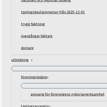
nationell och regional ranking
tävlingsbestämmelser från 2025-12-01
trygg fäktning
övergångar fäktare
domare
utbildning
föreningsledare
ansvarig för föreningens nybörjarverksamhet
tävlingsarrangör