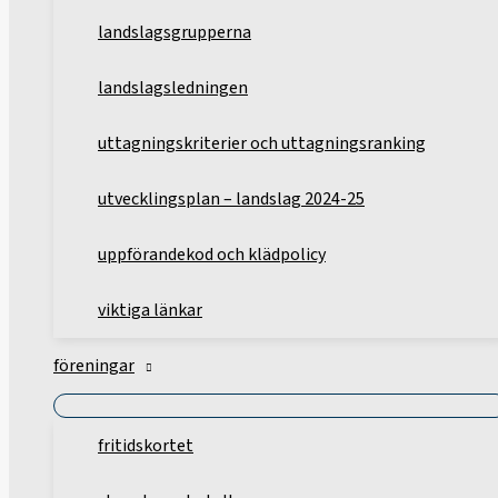
landslagsgrupperna
landslagsledningen
uttagningskriterier och uttagningsranking
utvecklingsplan – landslag 2024-25
uppförandekod och klädpolicy
viktiga länkar
föreningar
fritidskortet