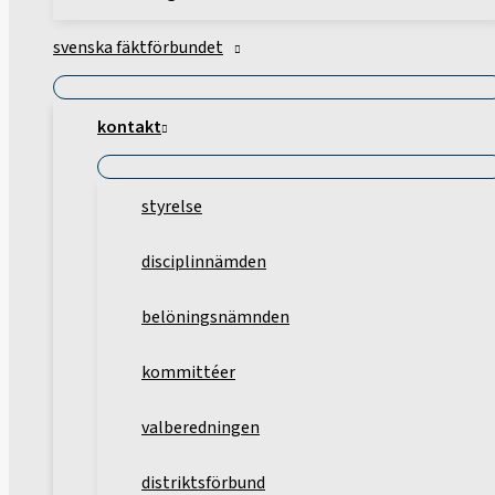
svenska fäktförbundet
kontakt
styrelse
disciplinnämden
belöningsnämnden
kommittéer
valberedningen
distriktsförbund