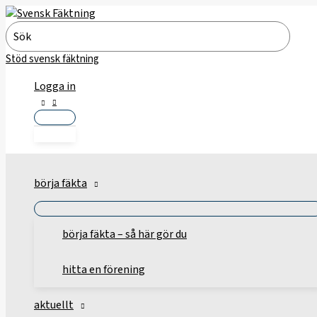
Hoppa
till
Search
innehåll
for:
Stöd svensk fäktning
Logga in
börja fäkta
börja fäkta – så här gör du
hitta en förening
aktuellt