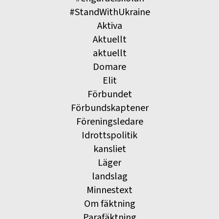
#StandWithUkraine
Aktiva
Aktuellt
aktuellt
Domare
Elit
Förbundet
Förbundskaptener
Föreningsledare
Idrottspolitik
kansliet
Läger
landslag
Minnestext
Om fäktning
Parafäktning