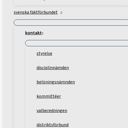
svenska fäktförbundet
kontakt
styrelse
disciplinnämden
belöningsnämnden
kommittéer
valberedningen
distriktsförbund