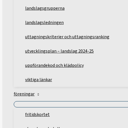
landslagsgrupperna
landslagsledningen
uttagningskriterier och uttagningsranking
utvecklingsplan – landslag 2024-25
uppförandekod och klädpolicy
viktiga länkar
föreningar
fritidskortet