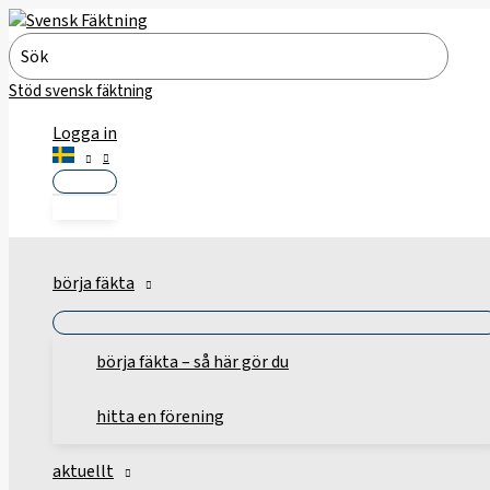
Hoppa
till
Search
innehåll
for:
Stöd svensk fäktning
Logga in
börja fäkta
börja fäkta – så här gör du
hitta en förening
aktuellt