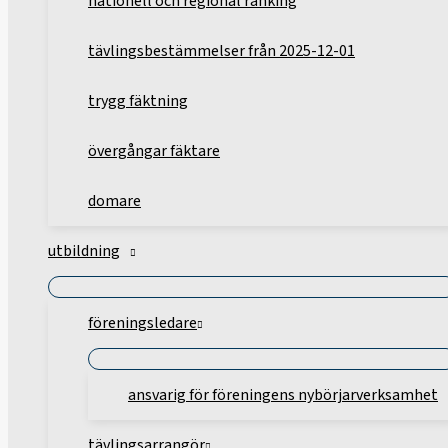
nationell och regional ranking
tävlingsbestämmelser från 2025-12-01
trygg fäktning
övergångar fäktare
domare
utbildning
föreningsledare
ansvarig för föreningens nybörjarverksamhet
tävlingsarrangör