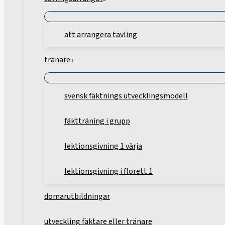
att arrangera tävling
tränare
svensk fäktnings utvecklingsmodell
fäktträning i grupp
lektionsgivning 1 värja
lektionsgivning i florett 1
domarutbildningar
utveckling fäktare eller tränare