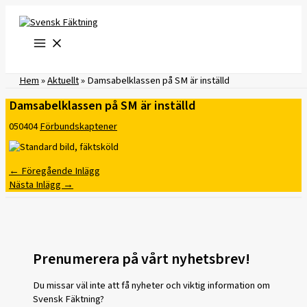
Hoppa
till
innehåll
Hem
»
Aktuellt
»
Damsabelklassen på SM är inställd
Damsabelklassen på SM är inställd
050404
Förbundskaptener
←
Föregående Inlägg
Nästa Inlägg
→
Prenumerera på vårt nyhetsbrev!
Du missar väl inte att få nyheter och viktig information om
Svensk Fäktning?