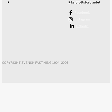
Riksidrottsförbundet
Facebook
Instagram
Linkedin
COPYRIGHT SVENSK FÄKTNING 1904–2026