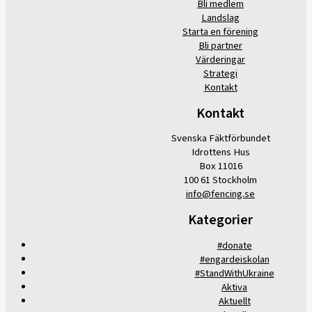
Bli medlem
Landslag
Starta en förening
Bli partner
Värderingar
Strategi
Kontakt
Kontakt
Svenska Fäktförbundet
Idrottens Hus
Box 11016
100 61 Stockholm
info@fencing.se
Kategorier
#donate
#engardeiskolan
#StandWithUkraine
Aktiva
Aktuellt