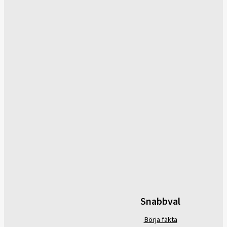
Snabbval
Börja fäkta