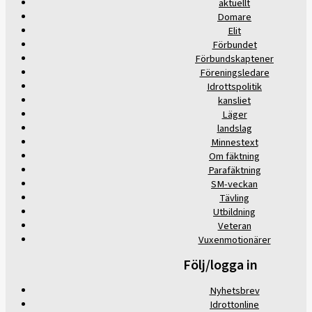
aktuellt
Domare
Elit
Förbundet
Förbundskaptener
Föreningsledare
Idrottspolitik
kansliet
Läger
landslag
Minnestext
Om fäktning
Parafäktning
SM-veckan
Tävling
Utbildning
Veteran
Vuxenmotionärer
Följ/logga in
Nyhetsbrev
Idrottonline