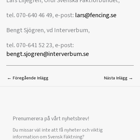
Lars Liljegren, Ordf Svenska Fäktförbundet,
tel. 070-640 46 49, e-post:
lars@fencing.se
Bengt Sjögren, vd Interverbum,
tel. 070-641 52 23, e-post:
bengt.sjogren@interverbum.se
←
Föregående Inlägg
Nästa Inlägg
→
Prenumerera på vårt nyhetsbrev!
Du missar väl inte att få nyheter och viktig
information om Svensk Fäktning?