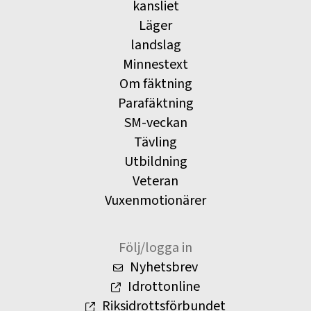
kansliet
Läger
landslag
Minnestext
Om fäktning
Parafäktning
SM-veckan
Tävling
Utbildning
Veteran
Vuxenmotionärer
Följ/logga in
Nyhetsbrev
Idrottonline
Riksidrottsförbundet