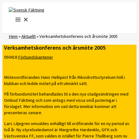
Hoppa
till
innehåll
Hem
»
Aktuellt
»
Verksamhetskonferens och årsmöte 2005
Verksamhetskonferens och årsmöte 2005
050418
Förbundskaptener
Mötesordföranden Hans Hellquist från Riksidrottsstyrelsen höll i
klubban och ledde mötet på ett utmärkt sätt.
På förbundsmötet behandlades bl a den nya stadgeändringen med
Ombud Fäktning och som antogs med vissa små justeringar i
förslaget. Mer information om vad detta innebär kommer att
presenteras senare.
Lars Liljegren omvaldes enhälligt till ordförande för en ny period av
två år. Ny styrelseledamot är Margrethe Hardenklo, GFK och
Västsvenska FF, som valdes in istället för Pierre Thullberg som nu