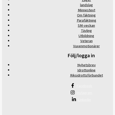
landslag
Minnestext
Om fäktning
Parafäktning
SM-veckan
Tävling
Utbildning
Veteran
Vuxenmotionärer
Följ/logga in
Nyhetsbrev
Idrottonline
Riksidrottsförbundet
Facebook
Instagram
Linkedin