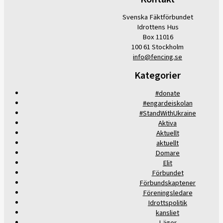
Svenska Fäktförbundet
Idrottens Hus
Box 11016
100 61 Stockholm
info@fencing.se
Kategorier
#donate
#engardeiskolan
#StandWithUkraine
Aktiva
Aktuellt
aktuellt
Domare
Elit
Förbundet
Förbundskaptener
Föreningsledare
Idrottspolitik
kansliet
Läger