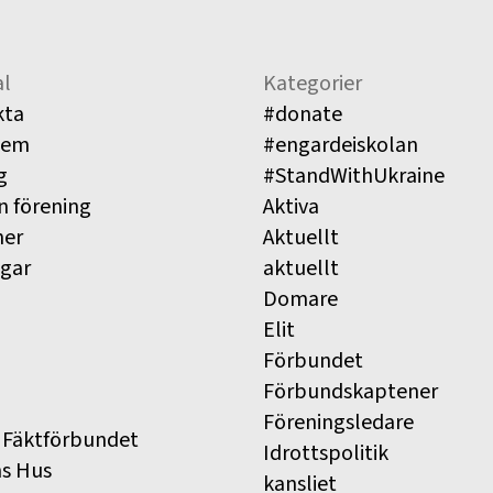
l
Kategorier
kta
#donate
lem
#engardeiskolan
g
#StandWithUkraine
n förening
Aktiva
ner
Aktuellt
ngar
aktuellt
Domare
Elit
Förbundet
Förbundskaptener
Föreningsledare
 Fäktförbundet
Idrottspolitik
ns Hus
kansliet