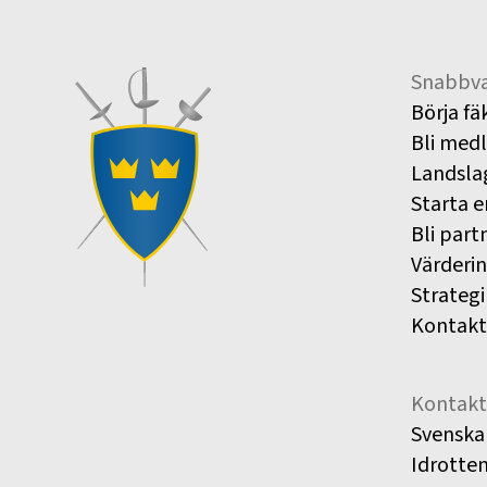
Snabbva
Börja fä
Bli med
Landsla
Starta e
Bli part
Värderi
Strategi
Kontakt
Kontakt
Svenska
Idrotte