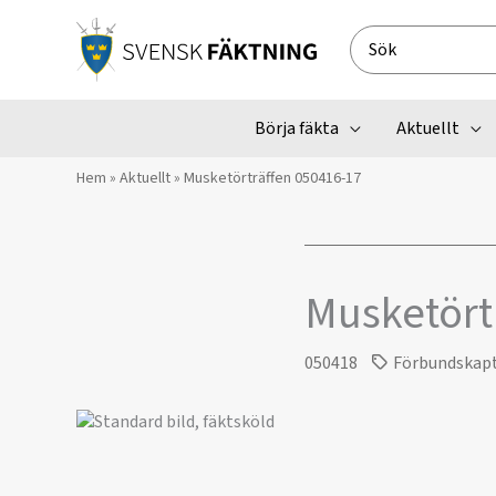
Hoppa
till
Search
innehåll
for:
Börja fäkta
Aktuellt
Hem
»
Aktuellt
»
Musketörträffen 050416-17
Musketört
050418
Förbundskap