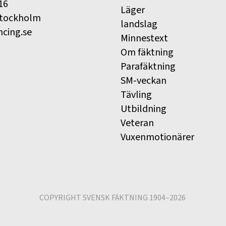
16
Läger
Stockholm
landslag
ncing.se
Minnestext
Om fäktning
Parafäktning
SM-veckan
Tävling
Utbildning
Veteran
Vuxenmotionärer
COPYRIGHT SVENSK FÄKTNING 1904–2026