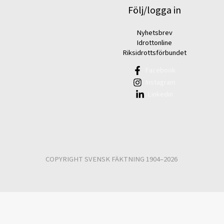
Följ/logga in
Nyhetsbrev
Idrottonline
Riksidrottsförbundet
Facebook
Instagram
Linkedin
COPYRIGHT SVENSK FÄKTNING 1904–2026