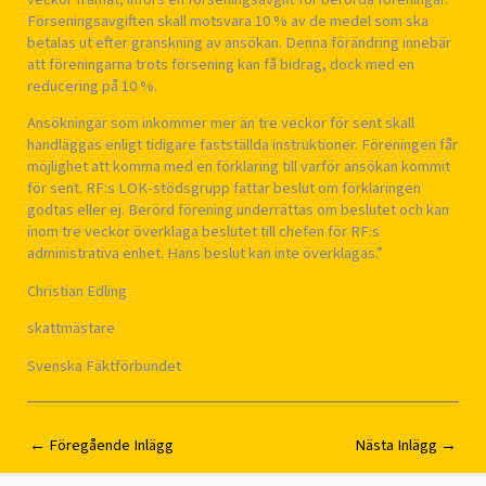
Förseningsavgiften skall motsvara 10 % av de medel som ska
betalas ut efter granskning av ansökan. Denna förändring innebär
att föreningarna trots försening kan få bidrag, dock med en
reducering på 10 %.
Ansökningar som inkommer mer än tre veckor för sent skall
handläggas enligt tidigare fastställda instruktioner. Föreningen får
möjlighet att komma med en förklaring till varför ansökan kommit
för sent. RF:s LOK-stödsgrupp fattar beslut om förklaringen
godtas eller ej. Berörd förening underrättas om beslutet och kan
inom tre veckor överklaga beslutet till chefen för RF:s
administrativa enhet. Hans beslut kan inte överklagas.”
Christian Edling
skattmästare
Svenska Fäktförbundet
←
Föregående Inlägg
Nästa Inlägg
→