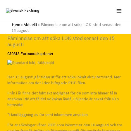
Hoppa
till
innehåll
Hem
»
Aktuellt
»
Påminnelse om att söka LOK-stöd senast den
15 augusti
Påminnelse om att söka LOK-stöd senast den 15
augusti
050815
Förbundskaptener
Den 15 augusti går tiden ut för att söka lokalt aktivitetsstöd. Mer
information om det i den bifogade PDF-filen.
Från i år finns det faktiskt möjlighet för de som inte hinner få in
ansökan i tid att få del av kakan ändå. Följande är saxat från RFs
hemsida:
”Handläggning av för sent inkommen ansökan
För ansökningar våren 2005 som inkommer den 16 augusti och tre
veckor framåt, införs en förseningsavgift för berörda föreningar.