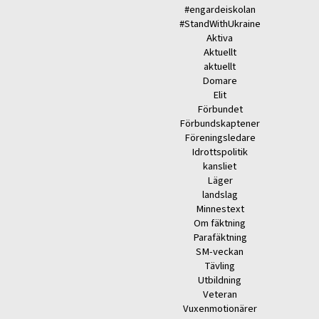
#engardeiskolan
#StandWithUkraine
Aktiva
Aktuellt
aktuellt
Domare
Elit
Förbundet
Förbundskaptener
Föreningsledare
Idrottspolitik
kansliet
Läger
landslag
Minnestext
Om fäktning
Parafäktning
SM-veckan
Tävling
Utbildning
Veteran
Vuxenmotionärer