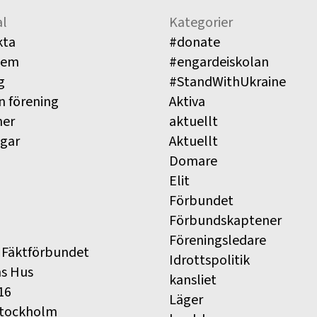
l
Kategorier
kta
#donate
lem
#engardeiskolan
g
#StandWithUkraine
n förening
Aktiva
ner
aktuellt
ngar
Aktuellt
Domare
Elit
Förbundet
Förbundskaptener
Föreningsledare
 Fäktförbundet
Idrottspolitik
ns Hus
kansliet
16
Läger
Stockholm