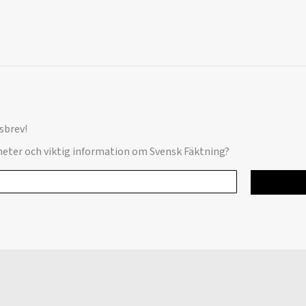
sbrev!
yheter och viktig information om Svensk Fäktning?