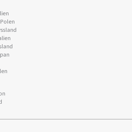
lien
 Polen
yssland
alien
sland
apan
len
on
d