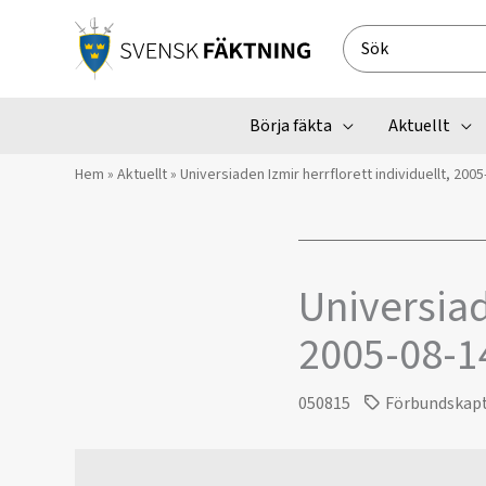
Hoppa
till
Search
innehåll
for:
Börja fäkta
Aktuellt
Hem
»
Aktuellt
»
Universiaden Izmir herrflorett individuellt, 2005
Universiad
2005-08-1
050815
Förbundskap