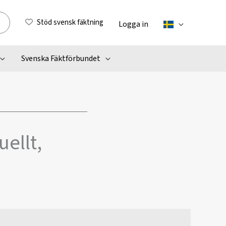
Stöd svensk fäktning
Logga in
Svenska Fäktförbundet
uellt,