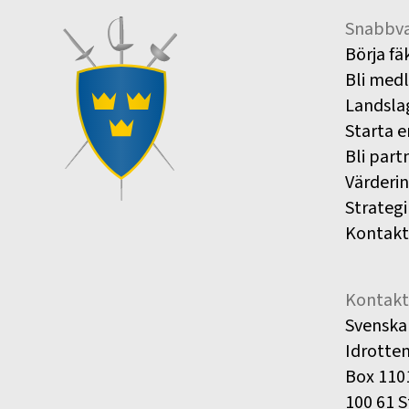
Snabbva
Börja fä
Bli med
Landsla
Starta e
Bli part
Värderi
Strategi
Kontakt
Kontakt
Svenska
Idrotte
Box 110
100 61 