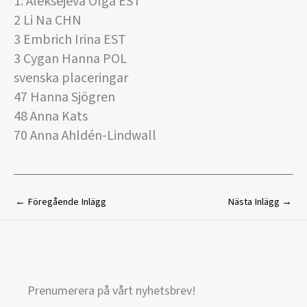
1. Aleksejeva Olga EST
2 Li Na CHN
3 Embrich Irina EST
3 Cygan Hanna POL
svenska placeringar
47 Hanna Sjögren
48 Anna Kats
70 Anna Ahldén-Lindwall
←
Föregående Inlägg
Nästa Inlägg
→
Prenumerera på vårt nyhetsbrev!