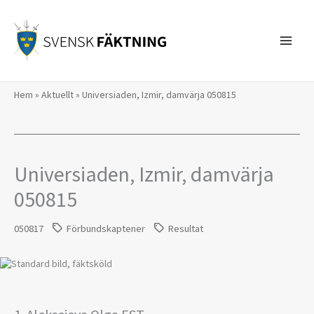
Hoppa
till
innehåll
Hem
»
Aktuellt
»
Universiaden, Izmir, damvärja 050815
Universiaden, Izmir, damvärja
050815
050817
Förbundskaptener
Resultat