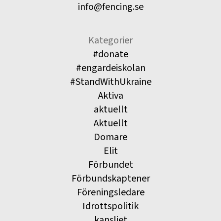
info@fencing.se
Kategorier
#donate
#engardeiskolan
#StandWithUkraine
Aktiva
aktuellt
Aktuellt
Domare
Elit
Förbundet
Förbundskaptener
Föreningsledare
Idrottspolitik
kansliet