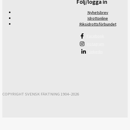
Följ/logga in
Nyhetsbrev
Idrottonline
Riksidrottsförbundet
Facebook
Instagram
Linkedin
COPYRIGHT SVENSK FÄKTNING 1904–2026