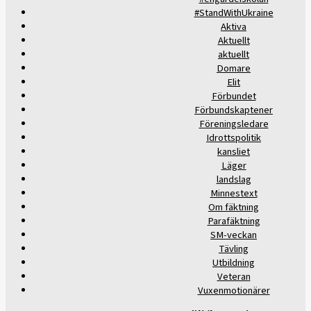
#StandWithUkraine
Aktiva
Aktuellt
aktuellt
Domare
Elit
Förbundet
Förbundskaptener
Föreningsledare
Idrottspolitik
kansliet
Läger
landslag
Minnestext
Om fäktning
Parafäktning
SM-veckan
Tävling
Utbildning
Veteran
Vuxenmotionärer