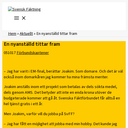
Hoppa
till
innehåll
Hem
»
Aktuellt
»
En nyanställd tittar fram
En nyanställd tittar fram
051017
Förbundskaptener
– Jag har varit i EM-final, berättar Joakim. Som domare. Och det är väl
också inom domarkåren jag kommer ha mina främsta meriter.
Joakim anställs inom ett projekt som betalas av dels sökta medel,
dels genom AMS. Det betyder att inte en enda krona utöver de
budgeterade kommer att gå åt. Svenska Fäktförbundet får alltså en
hel tjänst gratis i ett år.
Men Joakim, varför vill du jobba på SvFF?
– Jag har fått en möjlighet att jobba med min hobby. Det kunde jag