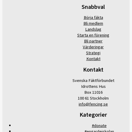
Snabbval
Börja fäkta
Bli medlem
Landslag
Starta en förening
Bli partner
Värderingar
Strategi
Kontakt
Kontakt
Svenska Fäktförbundet
Idrottens Hus
Box 11016
100 61 Stockholm
info@fencing.se
Kategorier
#donate
#engardeiskolan