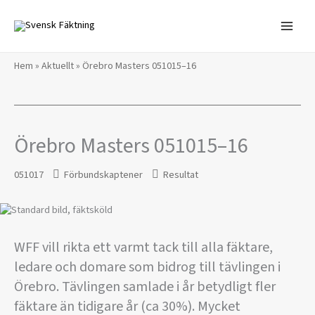
Hoppa
till
innehåll
Hem
»
Aktuellt
»
Örebro Masters 051015–16
Örebro Masters 051015–16
051017
Förbundskaptener
Resultat
WFF vill rikta ett varmt tack till alla fäktare,
ledare och domare som bidrog till tävlingen i
Örebro. Tävlingen samlade i år betydligt fler
fäktare än tidigare år (ca 30%). Mycket