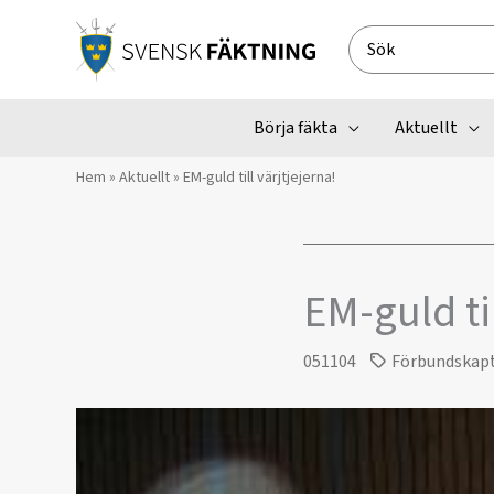
Hoppa
till
Search
innehåll
for:
Börja fäkta
Aktuellt
Hem
»
Aktuellt
»
EM-guld till värjtjejerna!
EM-guld til
051104
Förbundskap