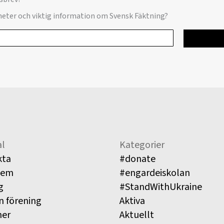
yheter och viktig information om Svensk Fäktning?
l
Kategorier
kta
#donate
lem
#engardeiskolan
g
#StandWithUkraine
n förening
Aktiva
ner
Aktuellt