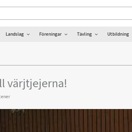
Landslag
Föreningar
Tävling
Utbildning
l värjtjejerna!
tener