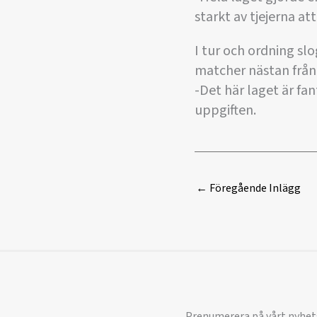
starkt av tjejerna a
I tur och ordning sl
matcher nästan från b
-Det här laget är fan
uppgiften.
←
Föregående Inlägg
Prenumerera på vårt nyhet