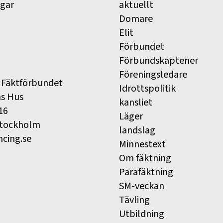
ngar
aktuellt
Domare
Elit
Förbundet
Förbundskaptener
Föreningsledare
 Fäktförbundet
Idrottspolitik
ns Hus
kansliet
16
Läger
Stockholm
landslag
ncing.se
Minnestext
Om fäktning
Parafäktning
SM-veckan
Tävling
Utbildning