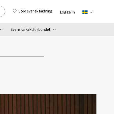
Stöd svensk fäktning
Logga in
Svenska Fäktförbundet